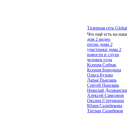
Тизерная сеть Global
Что ещё есть на наш
дом 2 видео
песни дома 2
участники дома 2
новости и слухи
человек года
Ксения Собчак
Ксения Бородина
Ольга Бузова
Дарья Пынзарь
Сергей Пынзарь
Николай Должанск
Алексей Самсонов
Оксана Стрункина
Юлия Салибекова
Тигран Салибеков