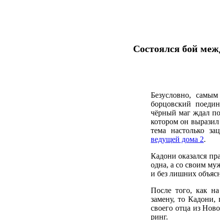
Состоялся бой ме
Безусловно, самы
борцовский поед
чёрный маг ждал по
котором он выразил
тема настолько з
ведущей дома 2
.
Кадони оказался пра
одна, а со своим м
и без лишних объяс
После того, как н
замену, то Кадони,
своего отца из Ново
ринг.