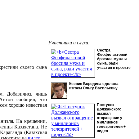
Участники и слухи:
Сестра
Феофилактовой
бросила мужа и
сына, ради
крестили своего сына
участия в проекте
Ксения Бородина сделала
изгоем Ольгу Васильевну
м. Добавились лишь
 Антон сообщил, что
всем хорошо известная
Поступок
Должанского
вызвал
отвращение у
аниэля. На крещении,
миллионов
женцы Казахстана. Не
телезрителей +
видео
Караганда (Казахская
а смотрите на
видео
: