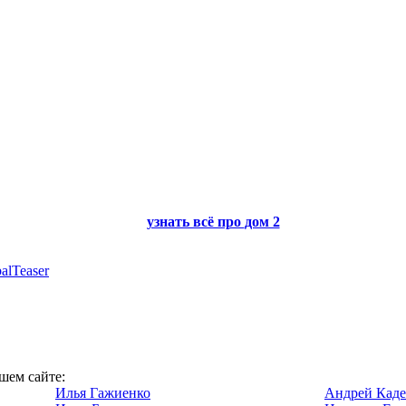
узнать всё про
дом 2
alTeaser
ашем сайте:
Илья Гажиенко
Андрей Каде