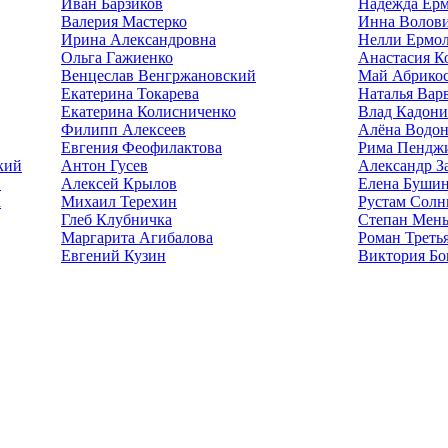
Иван Барзиков
Надежда Ерм
Валерия Мастерко
Инна Волов
Ирина Александровна
Нелли Ермол
Ольга Гажиенко
Анастасия К
Венцеслав Венгржановский
Май Абрико
Екатерина Токарева
Наталья Вар
Екатерина Колисниченко
Влад Кадони
Филипп Алексеев
Алёна Водон
Евгения Феофилактова
Рима Пендж
кий
Антон Гусев
Александр З
в
Алексей Крылов
Елена Буши
а
Михаил Терехин
Рустам Солн
Глеб Клубничка
Степан Мен
Маргарита Агибалова
Роман Треть
Евгений Кузин
Виктория Бо