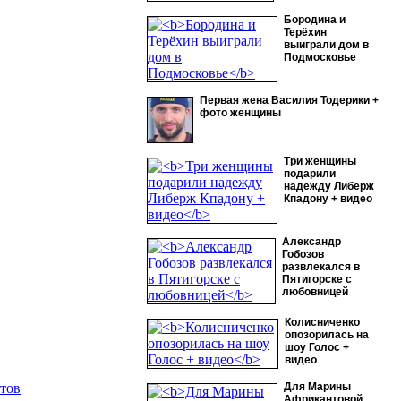
Бородина и
Терёхин
выиграли дом в
Подмосковье
Первая жена Василия Тодерики +
фото женщины
Три женщины
подарили
надежду Либерж
Кпадону + видео
Александр
Гобозов
развлекался в
Пятигорске с
любовницей
Колисниченко
опозорилась на
шоу Голос +
видео
тов
Для Марины
Африкантовой