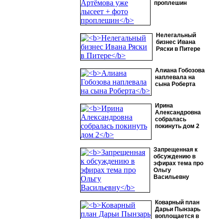
проплешин
Нелегальный
бизнес Ивана
Ряски в Питере
Алиана Гобозова
наплевала на
сына Роберта
Ирина
Александровна
собралась
покинуть дом 2
Запрещенная к
обсуждению в
эфирах тема про
Ольгу
Васильевну
Коварный план
Дарьи Пынзарь
воплощается в