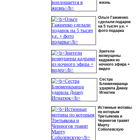
жизнь
Ольге Гажиенко
сделали подарок
на 5 тысяч у.е. +
фото подарка
Зрители
возмущены
кадрами из
ночного эфира +
видео
Сестра
Блюменкранца
ударила Диану
Игнатюк
Истинные мотивы
по которым
Третьякова и
Чернюгов травят
Марту
Соболевскую