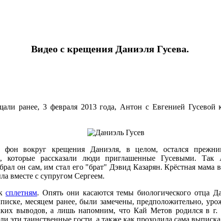
Видео с крещения Даниэля Гусева.
али ранее, 3 февраля 2013 года, Антон с Евгенией Гусевой 
фон вокруг крещения Даниэля, в целом, остался прежни
и, которые рассказали люди приглашенные Гусевыми. Так
брал он сам, им стал его "брат" Дэвид Казарян. Крёстная мама 
ыла вместе с супругом Сергеем.
 к
сплетням
. Опять они касаются темы биологического отца Д
ыписке, месяцем ранее, были замечены, предположительно, уро
аких выводов, а лишь напомним, что Кай Метов родился в г. 
ли эти таинственные гости, а также как проходила сама выписк