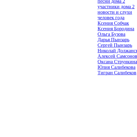
песни дома 2
участники дома 2
новости и слухи
человек года
Ксения Собчак
Ксения Бородина
Ольга Бузова
Дарья Пынзарь
Сергей Пынзарь
Николай Должанс
Алексей Самсоно
Оксана Стрункин
Юлия Салибекова
Тигран Салибеков