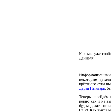
Как мы уже сообщ
Даниэля.
Информационный 
некоторые детал
крёстного отца вы
Дарья Пынзарь
, б
Теперь перейдём
ровно как и на в
будем делать ник
ССР). Как выгляде