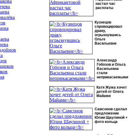
акова
настал час
ичева
расплаты
аева
овалёва
сов
Кузнецов
спровоцировал
вина
драку,
огрызнувшись
аева
Ольге
Васильевне
иева
адойнов
на
цев
Александр
Гобозов и Ольга
ьщиков
Васильевна
яков
стали
ня
неприкасаемыми
Катя Жужа хочет
детей от Олега
Майами
Самсонов сделал
предложение
Юлии Щаулиной +
фото кольца