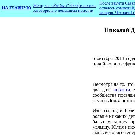
После вылета Савк
Женя, он тебя бьёт? Феофилактова
НА ГЛАВНУЮ
осталось сомнений,
заговорила о домашнем насилии
конкурс Человек Г
Николай Д
5 октября 2013 год
новой роли, не фрика
Несмотря на то, чт
два дня,
новости,
ч
сообщества посвяще
самого Должанского 
Изначально, о Юле
больше никаких дет
бальным танцем пр
малышу. Юлия никог
сына, которого теп