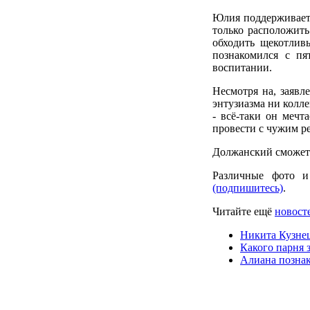
Юлия поддерживает 
только расположить
обходить щекотлив
познакомился с пя
воспитании.
Несмотря на, заявл
энтузиазма ни колл
- всё-таки он мечт
провести с чужим ре
Должанский сможет 
Различные фото и
(подпишитесь)
.
Читайте ещё
новосте
Никита Кузне
Какого парня 
Алиана познак