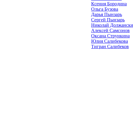
Ксения Бородина
Ольга Бузова
Дарья Пынзарь
Сергей Пынзарь
Николай Должанск
Алексей Самсонов
Оксана Стрункина
Юлия Салибекова
Тигран Салибеков