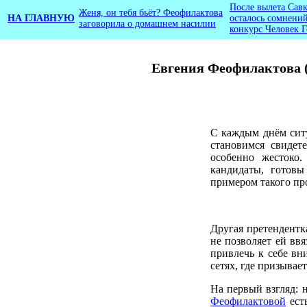
После вылета Сав
Женя, он тебя бьёт? Феофилактова
НА ГЛАВНУЮ
осталось сомнений
заговорила о домашнем насилии
конкурс Человек Г
Евгения Феофилактова 
С каждым днём сит
становимся свидет
особенно жестоко
кандидаты, готовы
примером такого пр
Другая претендентк
не позволяет ей вв
привлечь к себе вн
сетях, где призыва
На первый взгляд: 
Феофилактовой
есть