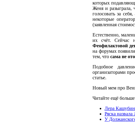
которых подавляюща
Женя и разыграла, 
голосовать за себя
некоторые операто
(заявленная стоимос
Естественно, мален
их счёт. Сейчас 
Феофилактовой де
на форумах появилис
тем, что
сама не от
Подобное давлени
организаторами про
статье.
Новый мем про Вен
Читайте ещё больш
Лера Кашубина
Ряска назвала
У Должанског