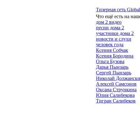
Тизерная сеть Global
Что ещё есть на наш
дом 2 видео
песни дома 2
участники дома 2
новости и слухи
человек года
Ксения Собчак
Ксения Бородина
Ольга Бузова
Дарья Пынзарь
Сергей Пынзарь
Николай Должанск
Алексей Самсонов
Оксана Стрункина
Юлия Салибекова
Тигран Салибеков