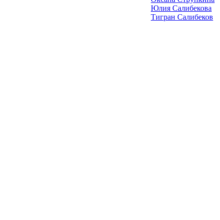
Юлия Салибекова
Тигран Салибеков