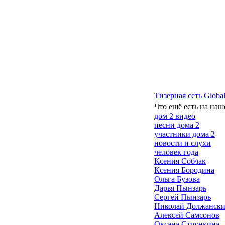
Тизерная сеть Global
Что ещё есть на наш
дом 2 видео
песни дома 2
участники дома 2
новости и слухи
человек года
Ксения Собчак
Ксения Бородина
Ольга Бузова
Дарья Пынзарь
Сергей Пынзарь
Николай Должанск
Алексей Самсонов
Оксана Стрункина