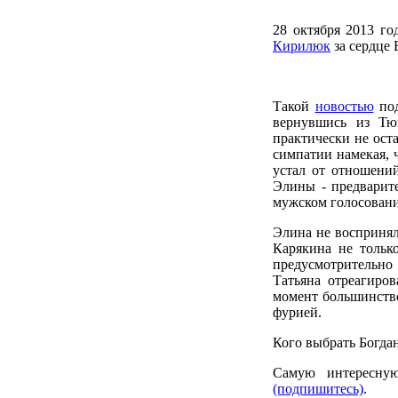
28 октября 2013 го
Кирилюк
за сердце 
Такой
новостью
под
вернувшись из Тю
практически не оста
симпатии намекая, ч
устал от отношений
Элины - предварите
мужском голосован
Элина не воспринял
Карякина не только
предусмотрительно
Татьяна отреагиро
момент большинст
фурией.
Кого выбрать Богда
Самую интересну
(подпишитесь)
.