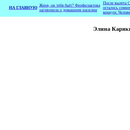
После вылета 
Женя, он тебя бьёт? Феофилактова
НА ГЛАВНУЮ
осталось сомне
заговорила о домашнем насилии
конкурс Челове
Элина Каряки