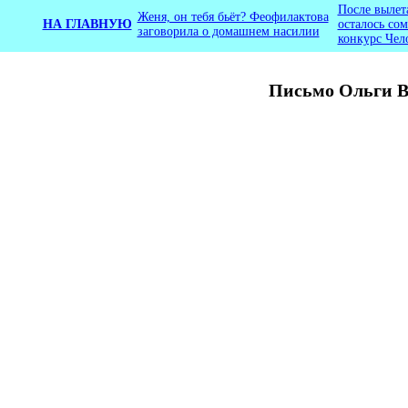
После вылет
Женя, он тебя бьёт? Феофилактова
НА ГЛАВНУЮ
осталось со
заговорила о домашнем насилии
конкурс Чел
Письмо Ольги В