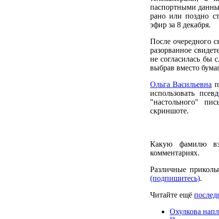
паспортными данным
рано или поздно ст
эфир за 8 декабря.
После очередного с
разорванное свидете
не согласилась бы 
выбрав вместо бума
Ольга Васильевна
п
использовать псев
"настольного" пи
скриншоте.
Какую фамилю вз
комментариях.
Различные приколы
(подпишитесь)
.
Читайте ещё
последн
Охулкова напл