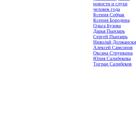
новости и слухи
человек года
Ксения Собчак
Ксения Бородина
Ольга Бузова
Дарья Пынзарь
Сергей Пынзарь
Николай Должанск
Алексей Самсонов
Оксана Стрункина
Юлия Салибекова
Тигран Салибеков