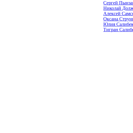
Сергей Пынза
Николай Дол
Алексей Самс
Оксана Струн
Юлия Салибек
Тигран Салиб