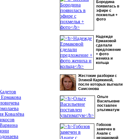
Бородина
появилась в
эфире с
похмелья +
фото
Надежде
Ермаковой
сделали
предложение
+ фото
жениха и
кольца
Жестокие разборки с
Элиной Карякиной,
после которых выгнали
Самсонова
Кадетов
 Ермакова
Ольге
Васильевне
ловичева
поставлен
рмолаева
ультиматум
ия Ковалёва
икосов
 Варвина
Гобозов
замечен в
дони
Анапе с
одонаева
незнакомой