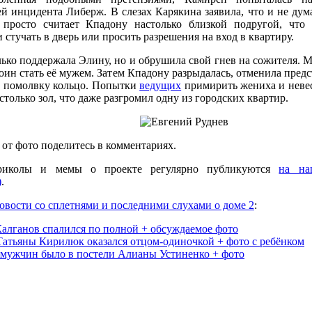
й инцидента Либерж. В слезах Карякина заявила, что и не ду
 просто считает Кпадону настолько близкой подругой, что
 стучать в дверь или просить разрешения на вход в квартиру.
ько поддержала Элину, но и обрушила свой гнев на сожителя. М
тоин стать её мужем. Затем Кпадону разрыдалась, отменила пре
а помолвку кольцо. Попытки
ведущих
примирить жениха и невест
столько зол, что даже разгромил одну из городских квартир.
от фото поделитесь в комментариях.
риколы и мемы о проекте регулярно публикуются
на на
)
.
овости со сплетнями и последними слухами о доме 2
:
Калганов спалился по полной + обсуждаемое фото
Татьяны Кирилюк оказался отцом-одиночкой + фото с ребёнком
 мужчин было в постели Алианы Устиненко + фото