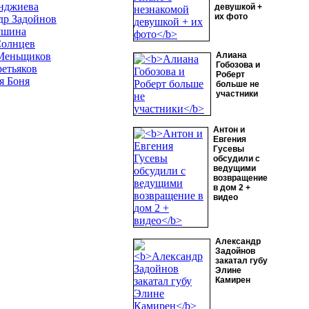
нджиева
девушкой +
их фото
др Задойнов
ушина
Солнцев
Меньщиков
Алиана
Гобозова и
ретьяков
Роберт
я Боня
больше не
участники
Антон и
Евгения
Гусевы
обсудили с
ведущими
возвращение
в дом 2 +
видео
Александр
Задойнов
закатал губу
Элине
Камирен