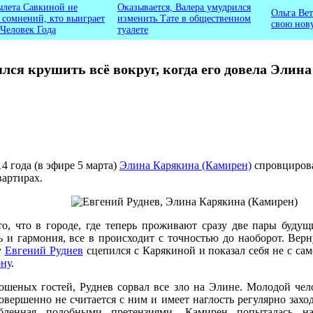
ылета Савкиной не
Оказывается, Валера умудрился
Ольга Вет
ь сомнений, кто выиграет
изменить Тате в общественном
свою нов
 Человек Года
туалете
лся крушить всё вокруг, когда его довела Элин
4 года (в эфире 5 марта)
Элина Карякина (Камирен)
спровцирова
вартирах.
то, что в городе, где теперь проживают сразу две пары буду
 и гармония, все в происходит с точностью до наоборот. Вер
у
Евгений Руднев
сцепился с Карякиной и показал себя не с са
ну
.
рошеных гостей, Руднев сорвал все зло на Элине. Молодой че
совершенно не считается с ним и имеет наглость регулярно заход
рбленная подобными претензиями, Камирен попыталась н