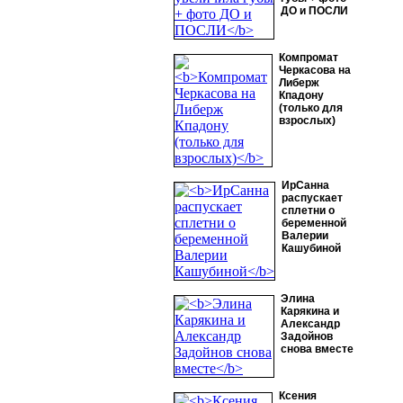
ДО и ПОСЛИ
Компромат
Черкасова на
Либерж
Кпадону
(только для
взрослых)
ИрСанна
распускает
сплетни о
беременной
Валерии
Кашубиной
Элина
Карякина и
Александр
Задойнов
снова вместе
Ксения