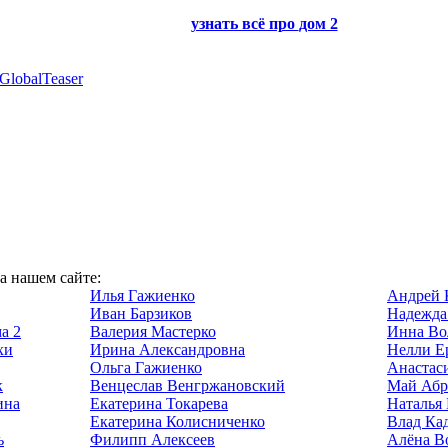
узнать всё про
дом 2
GlobalTeaser
на нашем сайте:
Илья Гажиенко
Андрей 
Иван Барзиков
Надежда
а 2
Валерия Мастерко
Инна Во
хи
Ирина Александровна
Нелли Е
Ольга Гажиенко
Анастас
к
Венцеслав Венгржановский
Май Абр
ина
Екатерина Токарева
Наталья
Екатерина Колисниченко
Влад Ка
ь
Филипп Алексеев
Алёна В