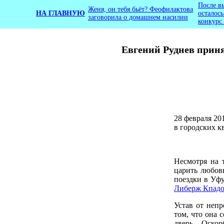
После в
Женя, он тебя бьёт? Феофилактова
НА ГЛАВНУЮ
осталос
заговорила о домашнем насилии
конкурс
Евгений Руднев приня
28 февраля 201
в городских к
Несмотря на 
царить любовь
поездки в Уф
Либерж Кпадо
Устав от неп
том, что она 
дверь. Оско