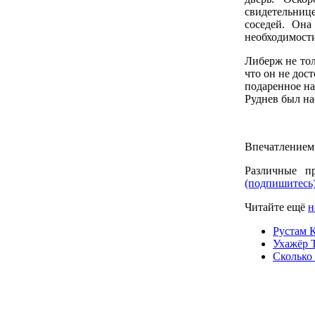
свидетельнице
соседей. Она
необходимости
Либерж не тол
что он не дос
подаренное н
Руднев был на
Впечатлением 
Различные п
(подпишитесь
Читайте ещё
н
Рустам 
Ухажёр 
Сколько