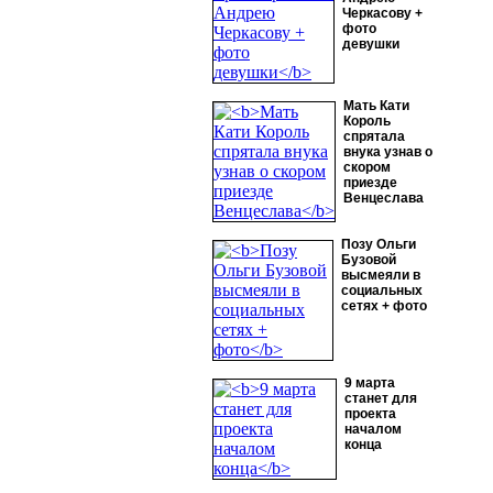
Черкасову +
фото
девушки
Мать Кати
Король
спрятала
внука узнав о
скором
приезде
Венцеслава
Позу Ольги
Бузовой
высмеяли в
социальных
сетях + фото
9 марта
станет для
проекта
началом
конца