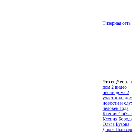
Тизерная сеть 
Что ещё есть 
дом 2 видео
песни дома 2
участники дом
новости и слу
человек года
Ксения Собча
Ксения Бород
Ольга Бузова
Дарья Пынзар