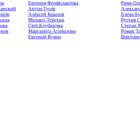
рь
Евгения Феофилактова
Рима Пе
жанский
Антон Гусев
Алексан
онов
Алексей Крылов
Елена Б
кина
Михаил Терехин
Рустам 
ова
Глеб Клубничка
Степан 
еков
Маргарита Агибалова
Роман Т
Евгений Кузин
Виктори