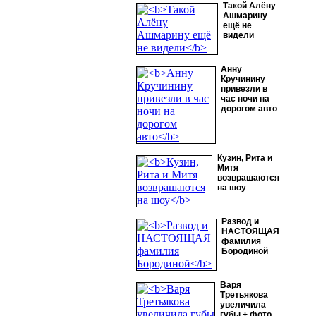
Такой Алёну
Ашмарину
ещё не
видели
Анну
Кручинину
привезли в
час ночи на
дорогом авто
Кузин, Рита и
Митя
возврашаются
на шоу
Развод и
НАСТОЯЩАЯ
фамилия
Бородиной
Варя
Третьякова
увеличила
губы + фото