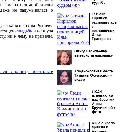
судьбы
мала мешать личной жизни
 даже не задумывалась о
Татьяна
Кирилюк
расправилась
улатка высказала Рудневу,
с
дстоящую
свадьбу
и вернула
поклонницей
Ильи
у, ни к чему не привели.
Григоренко
Ольгу Васильевну
вывернули наизнанку
шей странице вконтакте
Хладнокровная месть
Татьяны Охулковой +
видео
Люди
издеваются
над бровями
Анны
Кручининой +
фото
Анна с Урала
пришла к
Андрею