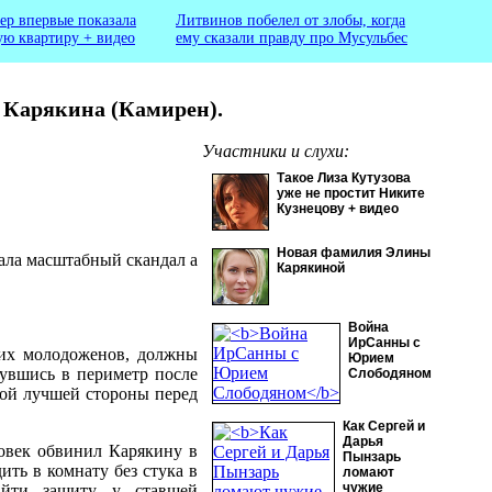
ер впервые показала
Литвинов побелел от злобы, когда
ую квартиру + видео
ему сказали правду про Мусульбес
а Карякина (Камирен).
Участники и слухи:
Такое Лиза Кутузова
уже не простит Никите
Кузнецову + видео
Новая фамилия Элины
ла масштабный скандал а
Карякиной
Война
ИрСанны с
щих молодоженов, должны
Юрием
нувшись в периметр после
Слободяном
мой лучшей стороны перед
Как Сергей и
Дарья
ловек обвинил Карякину в
Пынзарь
ить в комнату без стука в
ломают
чужие
айти защиту у ставшей