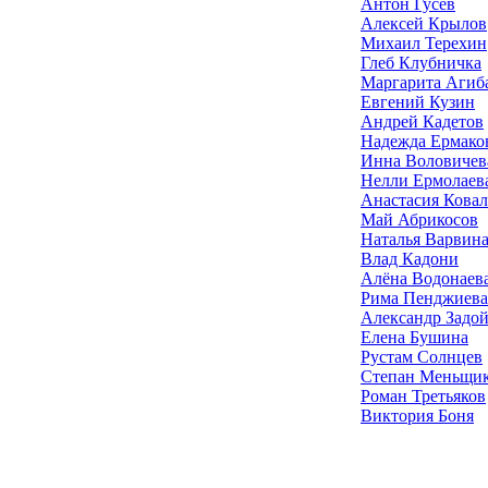
Антон Гусев
Алексей Крылов
Михаил Терехин
Глеб Клубничка
Маргарита Агиб
Евгений Кузин
Андрей Кадетов
Надежда Ермако
Инна Воловичев
Нелли Ермолаев
Анастасия Ковал
Май Абрикосов
Наталья Варвин
Влад Кадони
Алёна Водонаев
Рима Пенджиева
Александр Задо
Елена Бушина
Рустам Солнцев
Степан Меньщи
Роман Третьяков
Виктория Боня