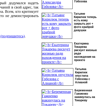
Гобозова
орый додумался надеть
чаний в свой адрес, так
а. Всем, кто критикует
Татьяне
ыто не демонстрировать
Кирилюк теперь
есть кому
закрыть рот +
фото храброй
девушки
 (подпишитесь)
.
Екатерина
Токарева
рискует жизнью
ради
нахождения на
проекте
Татьяна
Кирилюк
опустила
Гобозова с
Алианой
Беременная
Гажиенко
накинулась на
Токареву