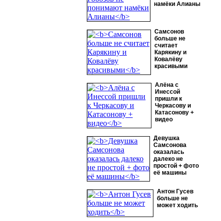
намёки Алианы
Самсонов
больше не
считает
Карякину и
Ковалёву
красивыми
Алёна с
Инессой
пришли к
Черкасову и
Катасонову +
видео
Девушка
Самсонова
оказалась
далеко не
простой + фото
её машины
Антон Гусев
больше не
может ходить