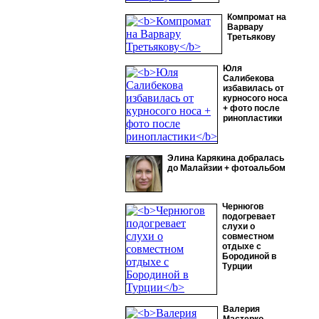
Компромат на
Варвару
Третьякову
Юля
Салибекова
избавилась от
курносого носа
+ фото после
ринопластики
Элина Карякина добралась
до Малайзии + фотоальбом
Чернюгов
подогревает
слухи о
совместном
отдыхе с
Бородиной в
Турции
Валерия