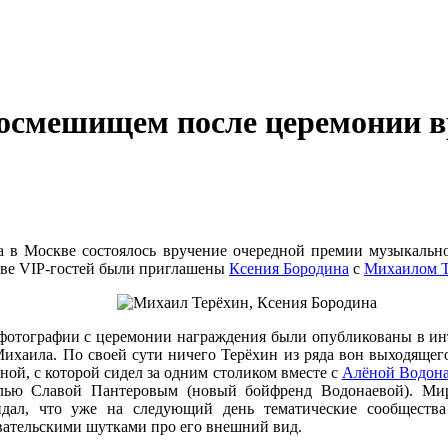
посмешищем после церемонии в
да в Москве состоялось вручение очередной премии музыкальн
тве VIP-гостей были приглашены
Ксения Бородина
с
Михаилом 
 фотографии с церемонии награждения были опубликованы в ин
ихаила. По своей сути ничего Терёхин из ряда вон выходящего 
ной, с которой сидел за одним столиком вместе с
Алёной Водон
лью Славой Пантеровым (новый бойфренд Водонаевой). Мир
дал, что уже на следующий день тематические сообществ
вательскими шутками про его внешний вид.