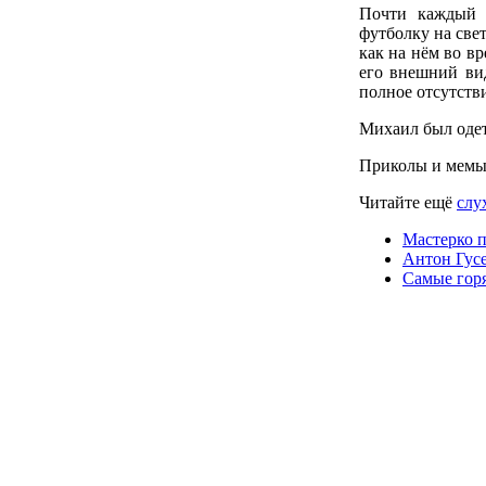
Почти каждый с
футболку на све
как на нём во в
его внешний вид
полное отсутств
Михаил был одет
Приколы и мемы
Читайте ещё
слу
Мастерко 
Антон Гусе
Самые гор