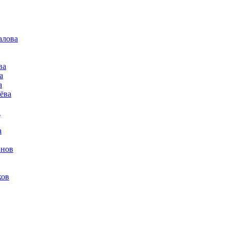
алова
ва
а
а
ёва
а
а
йнов
ков