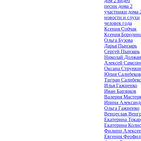
дом 2 видео
песни дома 2
участники дома 
новости и слухи
человек года
Ксения Собчак
Ксения Бородин
Ольга Бузова
Дарья Пынзарь
Сергей Пынзарь
Николай Должа
Алексей Самсон
Оксана Струнки
Юлия Салибеков
Тигран Салибек
Илья Гажиенко
Иван Барзиков
Валерия Мастер
Ирина Александ
Ольга Гажиенко
Венцеслав Венг
Екатерина Токар
Екатерина Коли
Филипп Алексее
Евгения Феофил