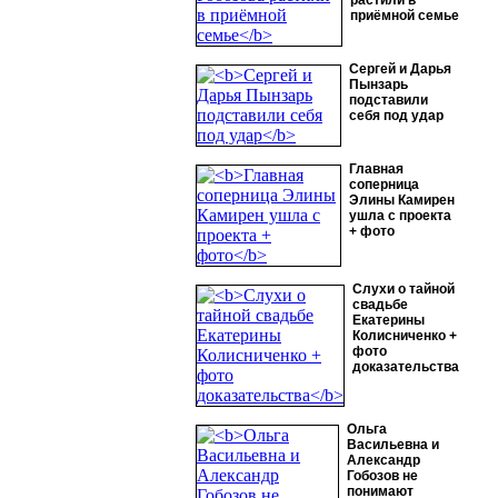
растили в
приёмной семье
Сергей и Дарья
Пынзарь
подставили
себя под удар
Главная
соперница
Элины Камирен
ушла с проекта
+ фото
Слухи о тайной
свадьбе
Екатерины
Колисниченко +
фото
доказательства
Ольга
Васильевна и
Александр
Гобозов не
понимают