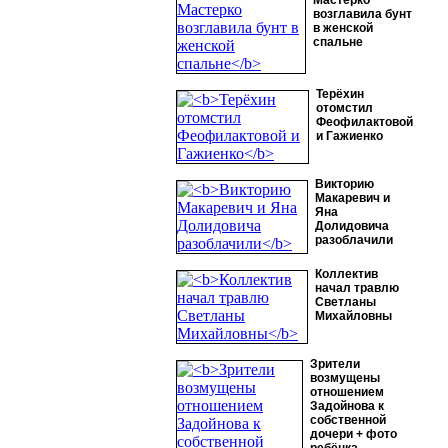
Мастерко
возглавила бунт
в женской
спальне
Терёхин
отомстил
Феофилактовой
и Гажиенко
Викторию
Макаревич и
Яна
Долидовича
разоблачили
Коллектив
начал травлю
Светланы
Михайловны
Зрители
возмущены
отношением
Задойнова к
собственной
дочери + фото