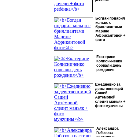
ребёнка
Богдан подарил
кольцо с
бриллиантами
Марине
Африкантовой +
фото
Екатерине
Колисниченко
сорвали день
рождения
Ежедневно за
девственницей
Сашей
Артёмовой
следит маньяк +
фото мужчины
Александра
Гобозова