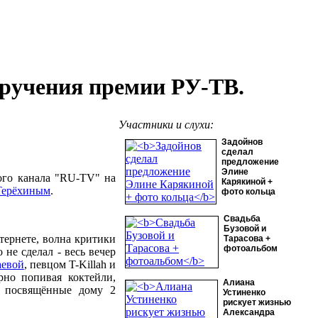
ручения премии РУ-ТВ.
Участники и слухи:
Задойнов
сделал
предложение
Элине
ого канала "RU-TV" на
Карякиной +
Терёхиным
.
фото кольца
Свадьба
Бузовой и
тернете, волна критики
Тарасова +
фотоальбом
не сделал - весь вечер
аевой
, певцом T-Killah и
но попивая коктейли,
Алиана
а посвящённые дому 2
Устиненко
рискует жизнью
Александра