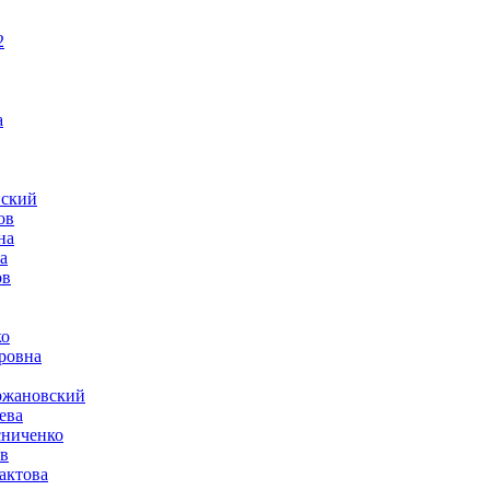
2
а
нский
ов
на
а
ов
ко
ровна
ржановский
ева
сниченко
в
актова