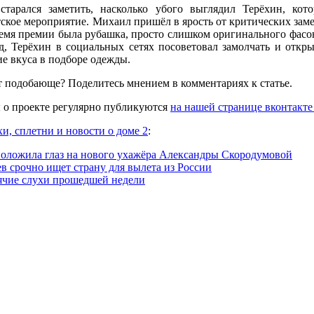
тарался заметить, насколько убого выглядил Терёхин, кот
тское мероприятие. Михаил пришёл в ярость от критических заме
ремя премии была рубашка, просто слишком оригинального фасон
, Терёхин в социальных сетях посоветовал замолчать и откр
ие вкуса в подборе одежды.
 подобающе? Поделитесь мнением в комментариях к статье.
 о проекте регулярно публикуются
на нашей странице вконтакте
хи, сплетни и новости о доме 2
:
положила глаз на нового ухажёра Александры Скородумовой
в срочно ищет страну для вылета из России
ячие слухи прошедшей недели