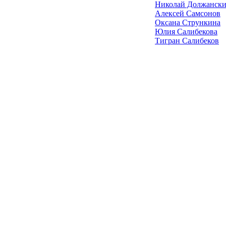
Николай Должанск
Алексей Самсонов
Оксана Стрункина
Юлия Салибекова
Тигран Салибеков