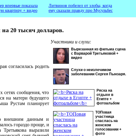
ер впервые показала
Литвинов побелел от злобы, когда
ую квартиру + видео
ему сказали правду про Мусульбес
 на 20 тысяч долларов.
Участники и слухи:
Вырезанная из фильма сцена
с Варварой Третьяковой +
видео
ая согласилась родить
Слухи о неизлечимом
заболевании Сергея Пынзаря.
Ряска на
х сетях сообщения, что
отдыхе в
ься на матери будущего
Египте +
лыша Рустам планирует
фотоальбом
ТОПовая
участница
по внешним данным и
спаслась на
алось гораздо проще, и
женском
голосовании +
 Третьякова выразили
фото
анковский счет бывшей