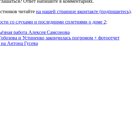
оглашаться? Ответ напишите в комментариях.
стников читайте
на нашей странице вконтакте (подпишитесь)
.
ости со слухами и последними сплетнями о доме 2
:
ьёзная работа Алексея Самсонова
обозова и Устиненко закончилась погромом + фотоотчет
на Антона Гусева