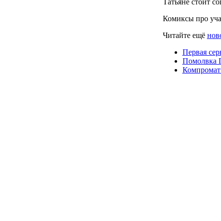
Татьяне стоит с
Комиксы про уча
Читайте ещё
нов
Первая сер
Помолвка Г
Компромат 