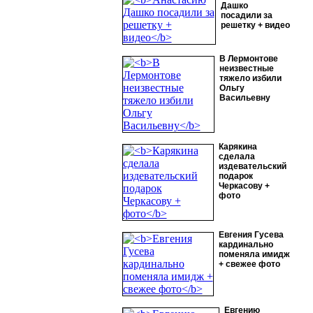
Дашко
посадили за
решетку + видео
В Лермонтове
неизвестные
тяжело избили
Ольгу
Васильевну
Карякина
сделала
издевательский
подарок
Черкасову +
фото
Евгения Гусева
кардинально
поменяла имидж
+ свежее фото
Евгению