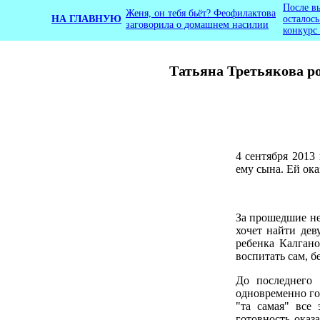
После в
Женя, он тебя бьёт? Феофилактова
НА ГЛАВНУЮ
осталос
заговорила о домашнем насилии
конкурс
Татьяна Третьякова ро
4 сентября 2013
ему сына. Ей ока
За прошедшие не
хочет найти дев
ребенка Калган
воспитать сам, 
До последнего
одновременно гот
"та самая" все
готовность оказ