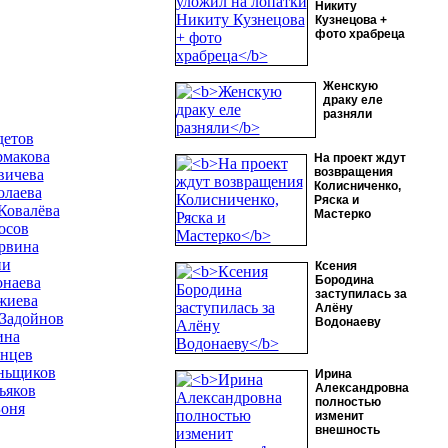
Никиту
Кузнецова +
фото храбреца
Женскую
драку еле
разняли
детов
рмакова
На проект ждут
возвращения
вичева
Колисниченко,
олаева
Ряска и
Ковалёва
Мастерко
осов
рвина
ни
Ксения
Бородина
онаева
заступилась за
жиева
Алёну
Задойнов
Водонаеву
ина
лнцев
ньщиков
Ирина
Александровна
ьяков
полностью
Боня
изменит
внешность