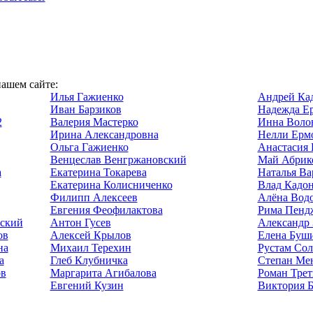
нашем сайте:
Илья Гажиенко
Андрей Ка
Иван Барзиков
Надежда Е
2
Валерия Мастерко
Инна Воло
Ирина Александровна
Нелли Ерм
Ольга Гажиенко
Анастасия 
Венцеслав Венгржановский
Май Абрик
а
Екатерина Токарева
Наталья Ва
Екатерина Колисниченко
Влад Кадо
Филипп Алексеев
Алёна Вод
Евгения Феофилактова
Рима Пенд
ский
Антон Гусев
Александр 
ов
Алексей Крылов
Елена Буш
на
Михаил Терехин
Рустам Со
а
Глеб Клубничка
Степан Ме
ов
Маргарита Агибалова
Роман Трет
Евгений Кузин
Виктория 