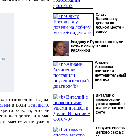
Ольгу
Васильевну
довели на
лобном месте +
видео
Кпадону и Руднев «воткнули
нож» в спину Элины
Карякиной
Алиане
Устиненко
поставили
неутешительный
диагноз
Виталий с
свои отношения и даже
проколотыми
ушами пришёл к
овым
в роли
ведущего
.
Диане Игнатюк +
крыто заявлял, что не
фото
ствовал долго, и в мае
али вместе жить уже в
Озвучен способ
лёгкого секса с