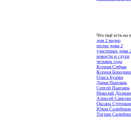
Что ещё есть на 
дом 2 видео
песни дома 2
участники дома 
новости и слухи
человек года
Ксения Собчак
Ксения Бородин
Ольга Бузова
Дарья Пынзарь
Сергей Пынзарь
Николай Должан
Алексей Самсон
Оксана Струнки
Юлия Салибеков
Тигран Салибек