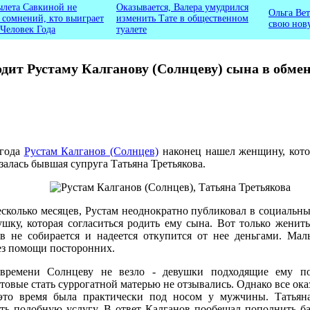
ылета Савкиной не
Оказывается, Валера умудрился
Ольга Вет
ь сомнений, кто выиграет
изменить Тате в общественном
свою нов
 Человек Года
туалете
дит Рустаму Калганову (Солнцеву) сына в обмен
 года
Рустам Калганов (Солнцев)
наконец нашел женщину, котор
залась бывшая супруга Татьяна Третьякова.
сколько месяцев, Рустам неоднократно публиковал в социальны
ушку, которая согласиться родить ему сына. Вот только женит
ов не собирается и надеется откупится от нее деньгами. Ма
без помощи посторонних.
 времени Солнцеву не везло - девушки подходящие ему 
овые стать суррогатной матерью не отзывались. Однако все оказ
 это время была практически под носом у мужчины. Татьяна
ать подобную услугу. В ответ Калганов пообещал пополнить б