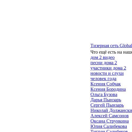
Тизерная сеть Global
Что ещё есть на наш
дом 2 видео
песни дома 2
участники дома 2
новости и слухи
человек года
Ксения Собчак
Ксения Бородина
Ольга Бузова
Дарья Пынзарь
Сергей Пынзарь
Николай Должанск
Алексей Самсонов
Оксана Стрункина
Юлия Салибекова
Тигран Салибеков