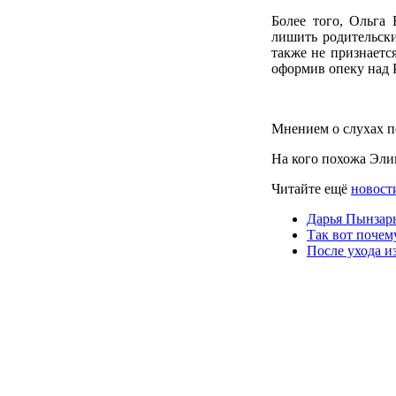
Более того, Ольга 
лишить родительски
также не признаетс
оформив опеку над 
Мнением о слухах п
На кого похожа Эли
Читайте ещё
новости
Дарья Пынзарь
Так вот почем
После ухода и