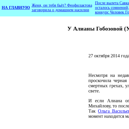
После вылета Савк
Женя, он тебя бьёт? Феофилактова
НА ГЛАВНУЮ
осталось сомнений,
заговорила о домашнем насилии
конкурс Человек Г
У Алианы Гобозовой (У
27 октября 2014 год
Несмотря на неда
проскочила черная 
смертных грехах, у
свете.
И если Алиана ог
Михайлову, то посл
Так
Ольга Василье
момент находится м