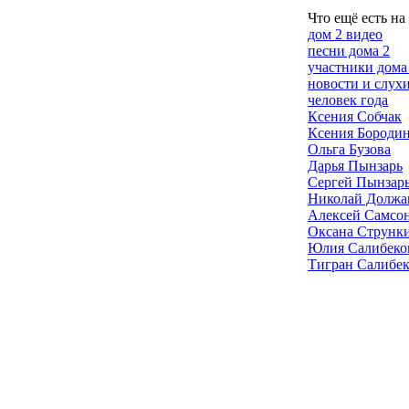
Что ещё есть на
дом 2 видео
песни дома 2
участники дома
новости и слух
человек года
Ксения Собчак
Ксения Бороди
Ольга Бузова
Дарья Пынзарь
Сергей Пынзар
Николай Должа
Алексей Самсо
Оксана Струнк
Юлия Салибеко
Тигран Салибе