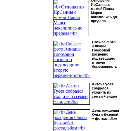
Отношения
ИрСанны с
мамой Павла
Марсо
накалились до
предела
Свежее фото
Алианы
Гобозовой
косвенно
подтвердило
вторую
беременность
Антон Гусев
собрался
уходить из
семьи + видео
День рождения
Ольги Бузовой
+ фотоальбом