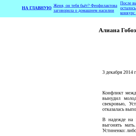
После в
Женя, он тебя бьёт? Феофилактова
НА ГЛАВНУЮ
осталос
заговорила о домашнем насилии
конкурс
Алиана Гобоз
3 декабря 2014 
Конфликт меж
вынудил молод
свекровью, Ус
отказалась выпо
В надежде на 
выгонять мать
Устиненко: либо