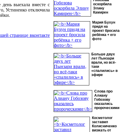
Гобозова
 день выехала вместе с
оскорбила
Элину
ого, Устиненко отключила
Камирен
ойки.
Мария Бухун
придя на
проект бросила
ашей странице вконтакте
ребёнка + его
фото
Больше двух
лет Пынзари
врали, но всё-
таки
«спалились» в
эфире
Слова про
Алиану
Гобозову
оказались
пророческими
Косметолог
заставил
Колисниченко
визжать от