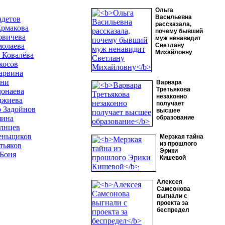
Ольга
Васильевна
адетов
рассказала,
Ермакова
почему бывший
овичева
муж ненавидит
молаева
Светлану
Михайловну
 Ковалёва
косов
арвина
они
Варвара
Третьякова
онаева
незаконно
джиева
получает
 Задойнов
высшее
шина
образование
лнцев
еньщиков
Мерзкая тайна
из прошлого
тьяков
Эрики
Боня
Кишевой
Алексея
Самсонова
выгнали с
проекта за
беспредел