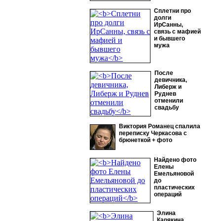
Сплетни про
долги
ИрСанны,
связь с мафией
и бывшего
мужа
После
девичника,
Либерж и
Руднев
отменили
свадьбу
Виктория Романец спалила
переписку Черкасова с
брюнеткой + фото
Найдено фото
Елены
Емельяновой
до
пластических
операций
Элина
Карякина