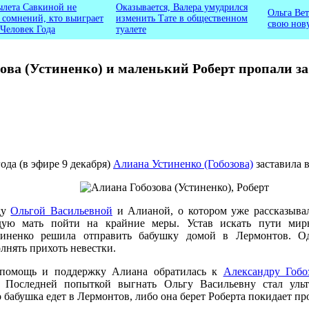
ылета Савкиной не
Оказывается, Валера умудрился
Ольга Вет
ь сомнений, кто выиграет
изменить Тате в общественном
свою нов
 Человек Года
туалете
ова (Устиненко) и маленький Роберт пропали з
года (в эфире 9 декабря)
Алиана Устиненко (Гобозова)
заставила в
ду
Ольгой Васильевной
и Алианой, о котором уже рассказыва
ую мать пойти на крайние меры. Устав искать пути мирн
тиненко решила отправить бабушку домой в Лермонтов. Од
лнять прихоть невестки.
помощь и поддержку Алиана обратилась к
Александру Гобо
. Последней попыткой выгнать Ольгу Васильевну стал уль
 бабушка едет в Лермонтов, либо она берет Роберта покидает про