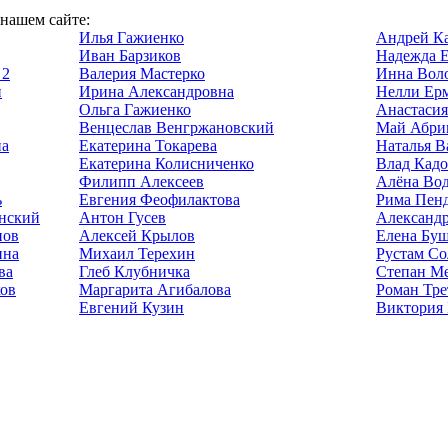
 нашем сайте:
Илья Гажиенко
Андрей К
Иван Барзиков
Надежда 
 2
Валерия Мастерко
Инна Вол
и
Ирина Александровна
Нелли Ер
Ольга Гажиенко
Анастасия
Венцеслав Венгржановский
Май Абри
на
Екатерина Токарева
Наталья В
Екатерина Колисниченко
Влад Кад
Филипп Алексеев
Алёна Вод
ь
Евгения Феофилактова
Рима Пен
нский
Антон Гусев
Александр
нов
Алексей Крылов
Елена Бу
ина
Михаил Терехин
Рустам Со
ва
Глеб Клубничка
Степан М
ков
Маргарита Агибалова
Роман Тре
Евгений Кузин
Виктория 