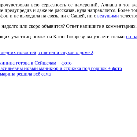
рочувствовал всю серьезность ее намерений, Алиана в тот же
е предупредив и даже не рассказав, куда направляется. Более т
он и не выходила на связь, ни с Сашей, ни с
ведущими
телестр
 надолго или скоро объявится? Ответ напишите в комментариях.
ющих участниц похож на Катю Токареву вы узнаете только
на н
следних новостей, сплетен и слухов о доме 2
:
инина готова к Сейшелам + фото
асильевны новый маникюр и стрижка под горшок + фото
марина решила всё сама