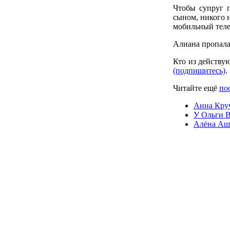
Чтобы супруг п
сыном, никого н
мобильный телеф
Алиана пропала
Кто из действу
(подпишитесь)
.
Читайте ещё
по
Анна Круч
У Ольги В
Алёна Аш