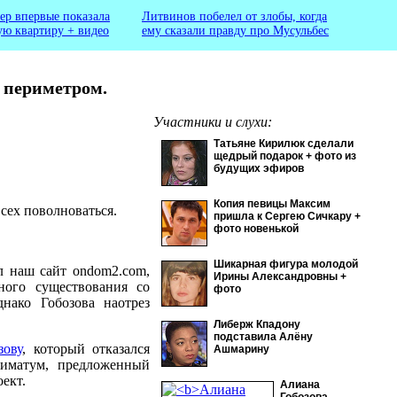
ер впервые показала
Литвинов побелел от злобы, когда
ую квартиру + видео
ему сказали правду про Мусульбес
а периметром.
Участники и слухи:
Татьяне Кирилюк сделали
щедрый подарок + фото из
будущих эфиров
Копия певицы Максим
сех поволноваться.
пришла к Сергею Сичкару +
фото новенькой
Шикарная фигура молодой
л наш сайт ondom2.com,
Ирины Александровны +
ого существования со
фото
нако Гобозова наотрез
Либерж Кпадону
подставила Алёну
зову
, который отказался
Ашмарину
тиматум, предложенный
ект.
Алиана