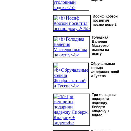
кодекс
Иосиф Кобзон
посвятил
песню дому 2
Голодная
Валерия
Мастерко
вышла на
охоту
Обручальные
кольца
Феофилактовой
и Гусева
Три женщины
подарили
надежду
Либерж
Кпадону +
видео