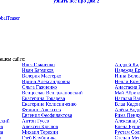
узнать всё про
дом 2
balTeaser
нашем сайте:
Илья Гажиенко
Андрей Кад
Иван Барзиков
Надежда Ер
2
Валерия Мастерко
Инна Воло
Ирина Александровна
Нелли Ермо
Ольга Гажиенко
Анастасия 
Венцеслав Венгржановский
Май Абрик
Екатерина Токарева
Наталья Ва
Екатерина Колисниченко
Влад Кадо
Филипп Алексеев
Алёна Водо
Евгения Феофилактова
Рима Пенд
ский
Антон Гусев
Александр 
ов
Алексей Крылов
Елена Буш
на
Михаил Терехин
Рустам Сол
а
Глеб Клубничка
Степан Ме