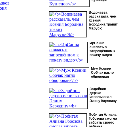
Кузнецов
ьяков
оня
Водонаева
рассказала, чем
Ксения
Бородина травит
Марусю
ИрСанна
снялась в
запрещённом к
показу видео
Муж Ксении
Собчак нагло
обворован
Задойнов
дерзко
использовал
Элину Карякину
Побитая Алиана
Гобозова смогла
забрать своего
ребёнка