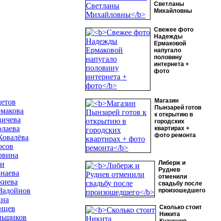
Светланы
Михайловны
Свежее фото
Надежды
Ермаковой
напугало
половину
интернета +
фото
Магазин
етов
Пынзарей готов
макова
к открытию в
вичева
городских
лаева
квартирах +
фото ремонта
Ковалёва
осов
рвина
Либерж и
ни
Руднев
наева
отменили
жиева
свадьбу после
Задойнов
произошедшего
ина
Сколько стоит
нцев
Никита
ньщиков