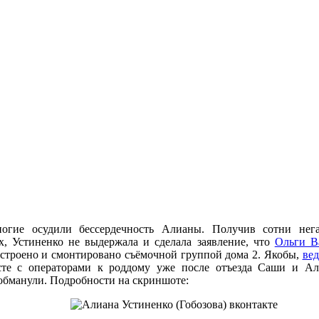
огие осудили бессердечность Алианы. Получив сотни нег
х, Устиненко не выдержала и сделала заявление, что
Ольги В
дстроено и смонтировано съёмочной группой дома 2. Якобы,
ве
те с операторами к роддому уже после отъезда Саши и Ал
 обманули. Подробности на скриншоте: