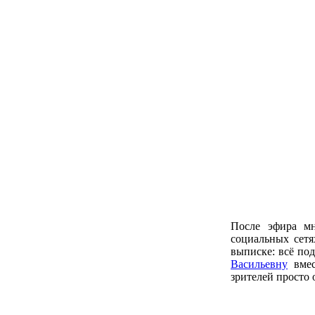
После эфира мн
социальных сетя
выписке: всё по
Васильевну
вмес
зрителей просто