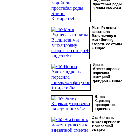
Задойнов
простебал роды
Элины Камирен
Мать Руднева
заставила
Васильевну и
Михайловну
сгореть со стыда
+ видео
Ирина
Александровна
поразила
шикарной
фигурой + видео
Элину
Карякину
проверят на
«допинг»
Эта болезнь
может привести
к внезапной
смерти