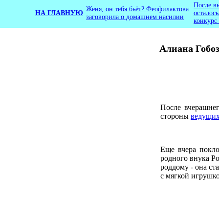
После в
Женя, он тебя бьёт? Феофилактова
НА ГЛАВНУЮ
осталос
заговорила о домашнем насилии
конкурс
Алиана Гобоз
После вчерашне
стороны
ведущи
Еще вчера покл
родного внука Р
роддому - она ст
с мягкой игрушко