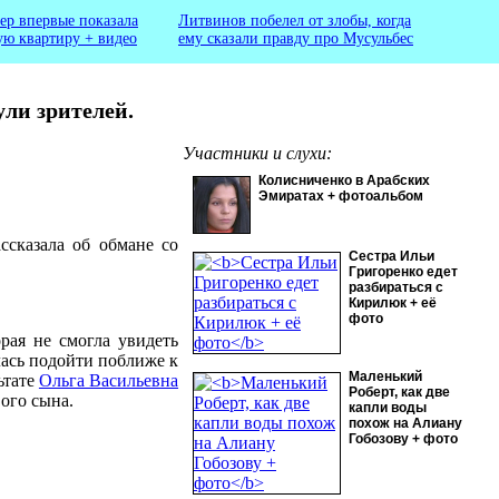
ер впервые показала
Литвинов побелел от злобы, когда
ую квартиру + видео
ему сказали правду про Мусульбес
ули зрителей.
Участники и слухи:
Колисниченко в Арабских
Эмиратах + фотоальбом
ссказала об обмане со
Сестра Ильи
Григоренко едет
разбираться с
Кирилюк + её
фото
рая не смогла увидеть
лась подойти поближе к
Маленький
льтате
Ольга Васильевна
Роберт, как две
вого сына.
капли воды
похож на Алиану
Гобозову + фото