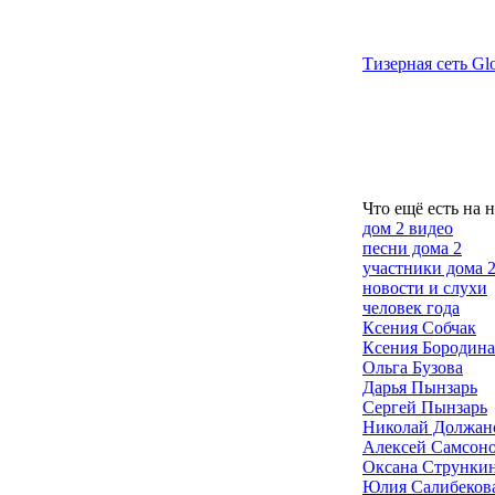
Тизерная сеть Glo
Что ещё есть на 
дом 2 видео
песни дома 2
участники дома 
новости и слухи
человек года
Ксения Собчак
Ксения Бородина
Ольга Бузова
Дарья Пынзарь
Сергей Пынзарь
Николай Должан
Алексей Самсон
Оксана Струнки
Юлия Салибеков