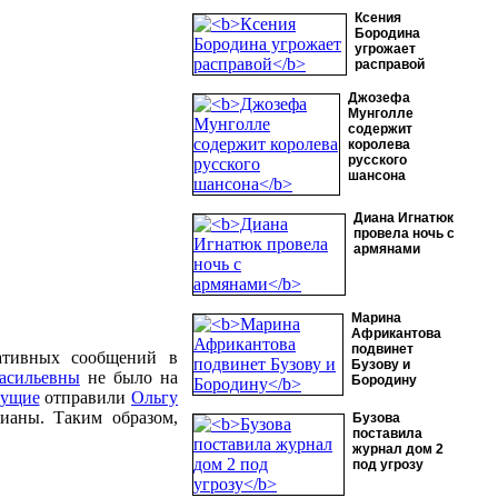
Ксения
Бородина
угрожает
расправой
Джозефа
Мунголле
содержит
королева
русского
шансона
Диана Игнатюк
провела ночь с
армянами
Марина
Африкантова
подвинет
ативных сообщений в
Бузову и
асильевны
не было на
Бородину
дущие
отправили
Ольгу
ианы. Таким образом,
Бузова
поставила
журнал дом 2
под угрозу