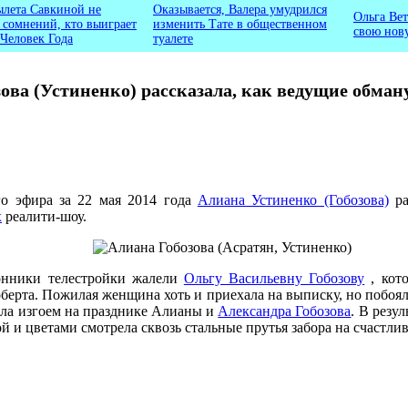
ылета Савкиной не
Оказывается, Валера умудрился
Ольга Вет
ь сомнений, кто выиграет
изменить Тате в общественном
свою нов
 Человек Года
туалете
ова (Устиненко) рассказала, как ведущие обман
го эфира за 22 мая 2014 года
Алиана Устиненко (Гобозова)
ра
х
реалити-шоу.
онники телестройки жалели
Ольгу Васильевну Гобозову
, кото
оберта. Пожилая женщина хоть и приехала на выписку, но побоя
ала изгоем на празднике Алианы и
Александра Гобозова
. В резу
й и цветами смотрела сквозь стальные прутья забора на счастли