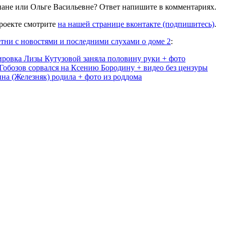
иане или Ольге Васильевне? Ответ напишите в комментариях.
проекте смотрите
на нашей странице вконтакте (подпишитесь)
.
тни с новостями и последними слухами о доме 2
:
ировка Лизы Кутузовой заняла половину руки + фото
Гобозов сорвался на Ксению Бородину + видео без цензуры
на (Железняк) родила + фото из роддома