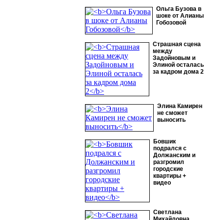
Ольга Бузова в
шоке от Алианы
Гобозовой
Страшная сцена
между
Задойновым и
Элиной осталась
за кадром дома 2
Элина Камирен
не сможет
выносить
Бовшик
подрался с
Должанским и
разгромил
городские
квартиры +
видео
Светлана
Михайловна