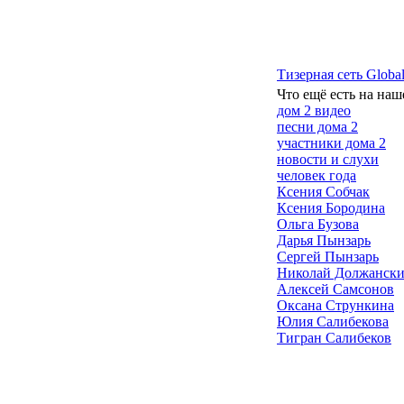
Тизерная сеть Global
Что ещё есть на наш
дом 2 видео
песни дома 2
участники дома 2
новости и слухи
человек года
Ксения Собчак
Ксения Бородина
Ольга Бузова
Дарья Пынзарь
Сергей Пынзарь
Николай Должанск
Алексей Самсонов
Оксана Стрункина
Юлия Салибекова
Тигран Салибеков