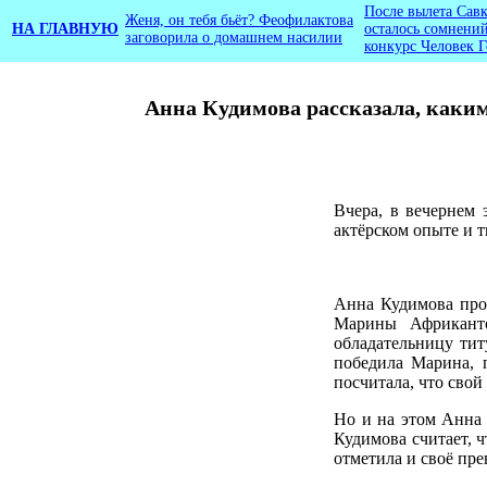
После вылета Сав
Женя, он тебя бьёт? Феофилактова
НА ГЛАВНУЮ
осталось сомнений
заговорила о домашнем насилии
конкурс Человек Г
Анна Кудимова рассказала, каки
Вчера, в вечернем 
актёрском опыте и 
Анна Кудимова прод
Марины Африканто
обладательницу тит
победила Марина, 
посчитала, что сво
Но и на этом Анна 
Кудимова считает, 
отметила и своё пр