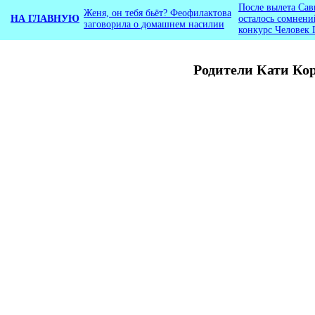
После вылета Сав
Женя, он тебя бьёт? Феофилактова
НА ГЛАВНУЮ
осталось сомнени
заговорила о домашнем насилии
конкурс Человек 
Родители Кати Кор