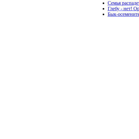
Семья распаде
Глебу - нет! О
Бык-осемените