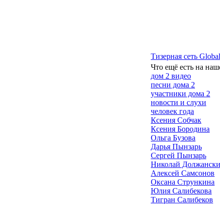
Тизерная сеть Global
Что ещё есть на наш
дом 2 видео
песни дома 2
участники дома 2
новости и слухи
человек года
Ксения Собчак
Ксения Бородина
Ольга Бузова
Дарья Пынзарь
Сергей Пынзарь
Николай Должанск
Алексей Самсонов
Оксана Стрункина
Юлия Салибекова
Тигран Салибеков