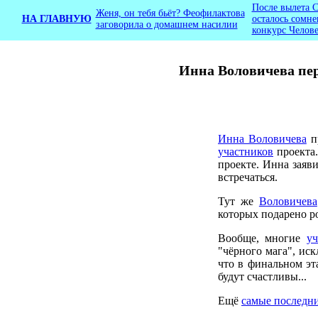
После вылета 
Женя, он тебя бьёт? Феофилактова
НА ГЛАВНУЮ
осталось сомне
заговорила о домашнем насилии
конкурс Челове
Инна Воловичева пер
Инна Воловичева
пр
участников
проекта.
проекте. Инна заяви
встречаться.
Тут же
Воловичева
которых подарено ро
Вообще, многие
у
"чёрного мага", иск
что в финальном эт
будут счастливы...
Ещё
самые последни