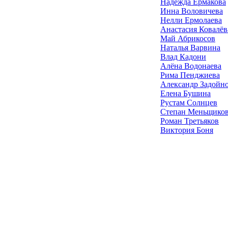
Надежда Ермакова
Инна Воловичева
Нелли Ермолаева
Анастасия Ковалёв
Май Абрикосов
Наталья Варвина
Влад Кадони
Алёна Водонаева
Рима Пенджиева
Александр Задойн
Елена Бушина
Рустам Солнцев
Степан Меньщико
Роман Третьяков
Виктория Боня