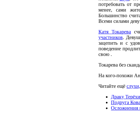
потребовать от п
менее, сами жит
Большинство счита
Всеми силами девуш
Катя Токарева
счи
участников
. Девуш
зацепить и с удов
поведение продлитс
свою .
Токарева без скан
На кого-похожи Ан
Читайте ещё
слухи
Драку Терёхи
Подруга Кова
Осложнения 