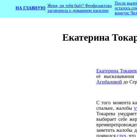
После выле
Женя, он тебя бьёт? Феофилактова
НА ГЛАВНУЮ
осталось со
заговорила о домашнем насилии
конкурс Чел
Екатерина Токар
Екатерина Токарев
её высказывания
Агибаловой
до Сер
С того момента ка
спальне, жалобы
у
Токарева умудряет
выбирает себе жер
времяпрепровожд
заметить жалобы д
появился
слух
, чт