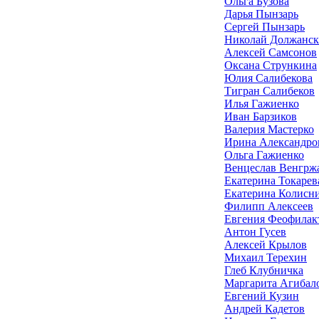
Ольга Бузова
Дарья Пынзарь
Сергей Пынзарь
Николай Должанс
Алексей Самсонов
Оксана Стрункина
Юлия Салибекова
Тигран Салибеков
Илья Гажиенко
Иван Барзиков
Валерия Мастерко
Ирина Александро
Ольга Гажиенко
Венцеслав Венгрж
Екатерина Токарев
Екатерина Колисн
Филипп Алексеев
Евгения Феофилак
Антон Гусев
Алексей Крылов
Михаил Терехин
Глеб Клубничка
Маргарита Агибал
Евгений Кузин
Андрей Кадетов