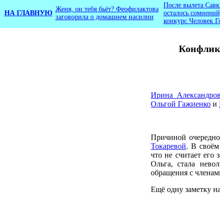
После вылета Савк
Женя, он тебя бьёт? Феофилактова
НА ГЛАВНУЮ
осталось сомнений
заговорила о домашнем насилии
конкурс Человек Г
Конфлик
Ирина Александро
Ольгой Гажиенко
и
Причиной очередно
Токаревой
. В своём
что не считает его 
Ольга, стала нево
обращения с членами
Ещё одну заметку на