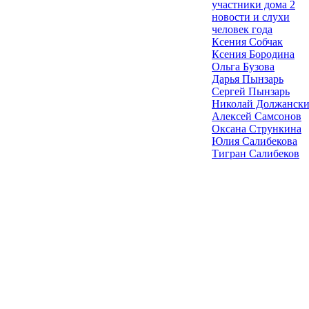
участники дома 2
новости и слухи
человек года
Ксения Собчак
Ксения Бородина
Ольга Бузова
Дарья Пынзарь
Сергей Пынзарь
Николай Должанск
Алексей Самсонов
Оксана Стрункина
Юлия Салибекова
Тигран Салибеков