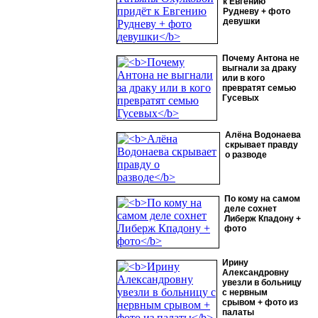
к Евгению
Рудневу + фото
девушки
Почему Антона не
выгнали за драку
или в кого
превратят семью
Гусевых
Алёна Водонаева
скрывает правду
о разводе
По кому на самом
деле сохнет
Либерж Кпадону +
фото
Ирину
Александровну
увезли в больницу
с нервным
срывом + фото из
палаты