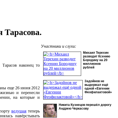
 Тарасова.
Участники и слухи:
Михаил Терехин
разводит Ксению
Бородину на 20
миллионов
 Тарасов наконец то
рублей
Задойнов не
выдержал ещё
аны еще 26 июня 2012
одной «Евгении
 жизнью и перенесли
Феофилактовой»
ении, на которые и
Никита Кузнецов перешёл дорогу
Андрею Черкасову
спорту
ведущая
теперь
нялась навёрстывать