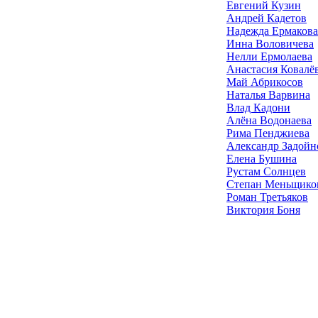
Евгений Кузин
Андрей Кадетов
Надежда Ермакова
Инна Воловичева
Нелли Ермолаева
Анастасия Ковалё
Май Абрикосов
Наталья Варвина
Влад Кадони
Алёна Водонаева
Рима Пенджиева
Александр Задойн
Елена Бушина
Рустам Солнцев
Степан Меньщико
Роман Третьяков
Виктория Боня