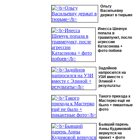
Ольгу
Васильевну
держат в тюрьме
Инесса Шевчук
попала в
травмпункт, после
агрессии
Катасонова +
фото побоев
Задойнов
напросился на
УЗИ вместе с
Элиной +
результаты
Такого прихода к
Мастерко ещё не
было + пикантные
фото
Бывший парень
Анны Кудимовой
вернулся на
проект + фото