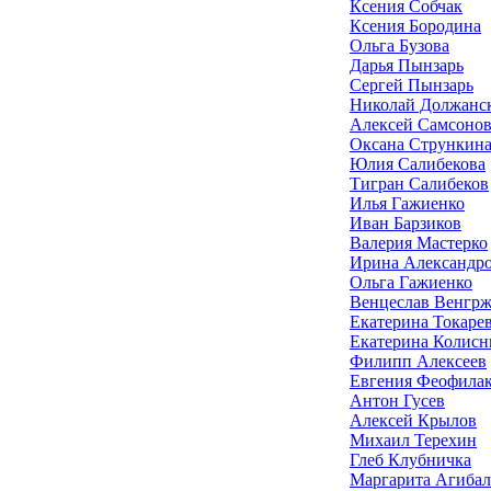
Ксения Собчак
Ксения Бородина
Ольга Бузова
Дарья Пынзарь
Сергей Пынзарь
Николай Должанс
Алексей Самсоно
Оксана Стрункин
Юлия Салибекова
Тигран Салибеков
Илья Гажиенко
Иван Барзиков
Валерия Мастерко
Ирина Александр
Ольга Гажиенко
Венцеслав Венгр
Екатерина Токаре
Екатерина Колисн
Филипп Алексеев
Евгения Феофилак
Антон Гусев
Алексей Крылов
Михаил Терехин
Глеб Клубничка
Маргарита Агибал