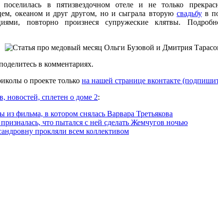
 поселилась в пятизвездочном отеле и не только прекрас
цем, океаном и друг другом, но и сыграла вторую
свадьбу
в по
иями, повторно произнеся супружеские клятвы. Подробно
поделитесь в комментариях.
иколы о проекте только
на нашей странице вконтакте (подпишит
в, новостей, сплетен о доме 2
:
 из фильма, в котором снялась Варвара Третьякова
призналась, что пытался с ней сделать Жемчугов ночью
андровну прокляли всем коллективом