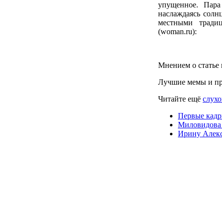
упущенное. Пара
наслаждаясь солн
местными традиц
(woman.ru):
Мнением о статье 
Лучшие мемы и пр
Читайте ещё
слухо
Первые кадры
Миловидова 
Ирину Алекс