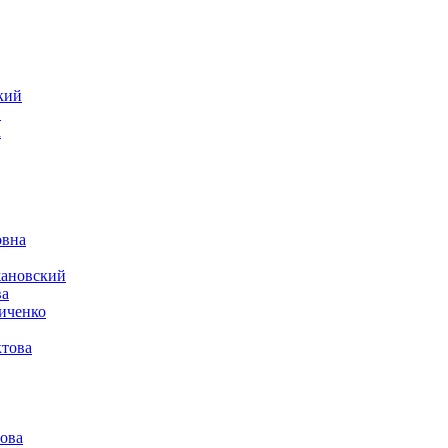
кий
в
а
овна
жановский
ва
иченко
това
ова