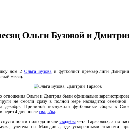
есяц Ольги Бузовой и Дмитрия
-шоу дом 2
Ольга Бузова
и футболист премьер-лиги Дмитрий
овый месяц.
что отношения Ольги и Дмитрия были официально зарегистриров
упруги не смогли сразу в полной мере насладится семейной
а декабрь. Причиной послужили футбольные сборы в Слов
в через 4 дня после
свадьбы
.
, спустя почти полгода после
свадьбы
чета Тарасовых, а по па
ужа, улетела на Мальдивы, где ускоренными темпами при