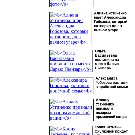
Алиана Устиненко
ищет Александра
Гобозова, который
натворил дел в
пьяном угаре
Ольга
Васильевна
поставила на
место Дарью
Пынзарь
Александра
Гобозова растили
в приёмной семье
Алиану
Устиненко
признали
позором
армянской нации
Копия Татьяны
Охулковой придёт