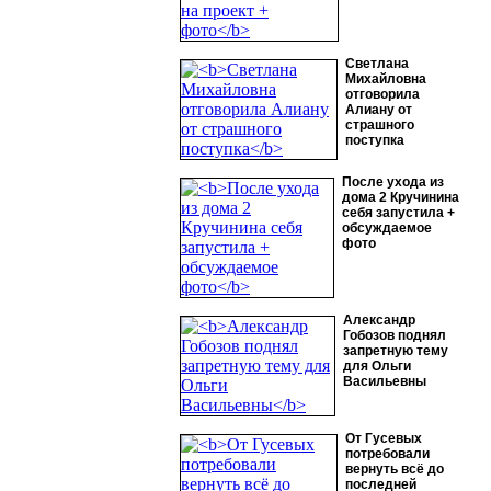
Светлана
Михайловна
отговорила
Алиану от
страшного
поступка
После ухода из
дома 2 Кручинина
себя запустила +
обсуждаемое
фото
Александр
Гобозов поднял
запретную тему
для Ольги
Васильевны
От Гусевых
потребовали
вернуть всё до
последней