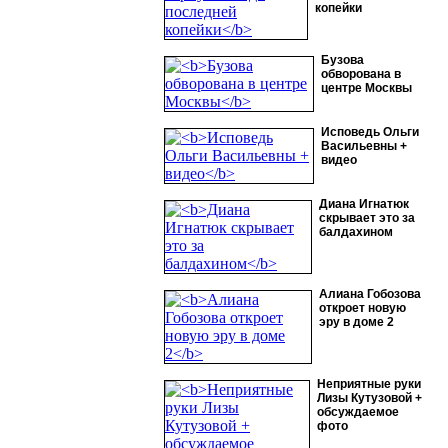
копейки
Бузова
обворована в
центре Москвы
Исповедь Ольги
Васильевны +
видео
Диана Игнатюк
скрывает это за
балдахином
Алиана Гобозова
откроет новую
эру в доме 2
Неприятные руки
Лизы Кутузовой +
обсуждаемое
фото