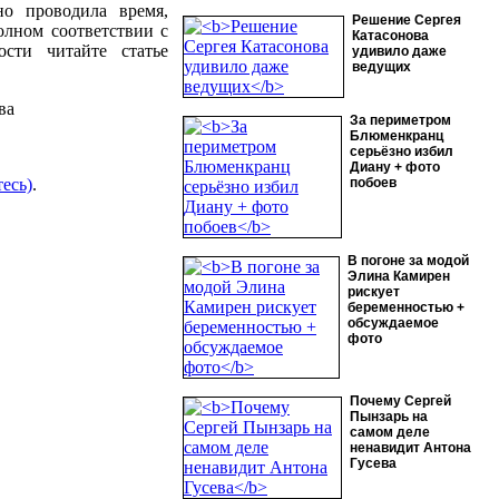
но проводила время,
Решение Сергея
лном соответствии с
Катасонова
сти читайте статье
удивило даже
ведущих
За периметром
Блюменкранц
серьёзно избил
Диану + фото
есь)
.
побоев
В погоне за модой
Элина Камирен
рискует
беременностью +
обсуждаемое
фото
Почему Сергей
Пынзарь на
самом деле
ненавидит Антона
Гусева