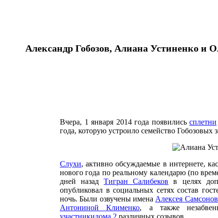
Александр Гобозов, Алиана Устиненко и О
Вчера, 1 января 2014 года появились
сплетни
года, которую устроило семейство Гобозовых 
Слухи
, активно обсуждаемые в интернете, ка
нового года по реальному календарю (по време
дней назад
Тигран Салибеков
в целях допо
опубликовал в социальных сетях состав гос
ночь. Были озвучены имена
Алексея Самсонов
Антониной Клименко
, а также незабвен
участникидома 2
различных созывов.