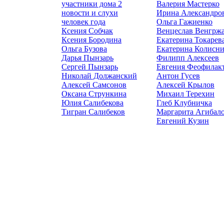
участники дома 2
Валерия Мастерко
новости и слухи
Ирина Александро
человек года
Ольга Гажиенко
Ксения Собчак
Венцеслав Венгрж
Ксения Бородина
Екатерина Токарев
Ольга Бузова
Екатерина Колисн
Дарья Пынзарь
Филипп Алексеев
Сергей Пынзарь
Евгения Феофилак
Николай Должанский
Антон Гусев
Алексей Самсонов
Алексей Крылов
Оксана Стрункина
Михаил Терехин
Юлия Салибекова
Глеб Клубничка
Тигран Салибеков
Маргарита Агибал
Евгений Кузин