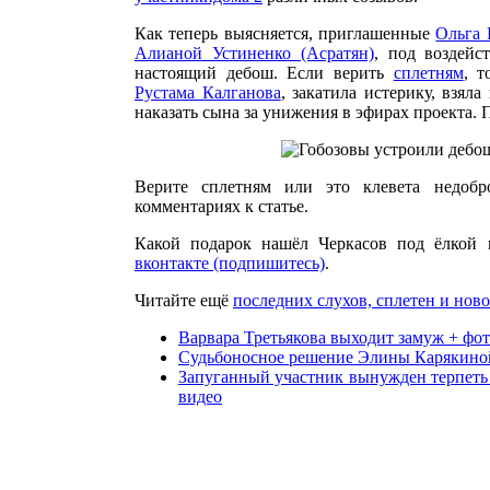
Как теперь выясняется, приглашенные
Ольга 
Алианой Устиненко (Асратян)
, под воздейс
настоящий дебош. Если верить
сплетням
, 
Рустама Калганова
, закатила истерику, взял
наказать сына за унижения в эфирах проекта.
Верите сплетням или это клевета недобр
комментариях к статье.
Какой подарок нашёл Черкасов под ёлкой 
вконтакте (подпишитесь)
.
Читайте ещё
последних слухов, сплетен и ново
Варвара Третьякова выходит замуж + фот
Судьбоносное решение Элины Карякиной
Запуганный участник вынужден терпеть
видео