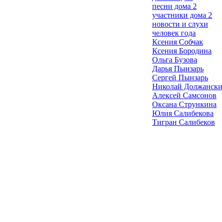
песни дома 2
участники дома 2
новости и слухи
человек года
Ксения Собчак
Ксения Бородина
Ольга Бузова
Дарья Пынзарь
Сергей Пынзарь
Николай Должанск
Алексей Самсонов
Оксана Стрункина
Юлия Салибекова
Тигран Салибеков