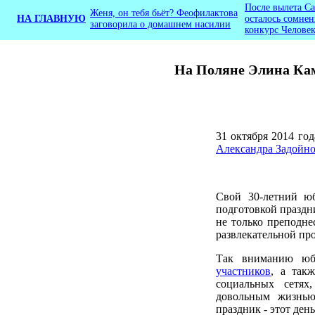
После вылета С
Женя, он тебя бьёт? Феофилактова
НА ГЛАВНУЮ
осталось сомнен
заговорила о домашнем насилии
конкурс Человек
На Поляне Элина Кам
31 октября 2014 год
Александра Задойн
Свой 30-летний ю
подготовкой праздн
не только преподне
развлекательной пр
Так вниманию юби
участников
, а так
социальных сетях
довольным жизнью
праздник - этот день