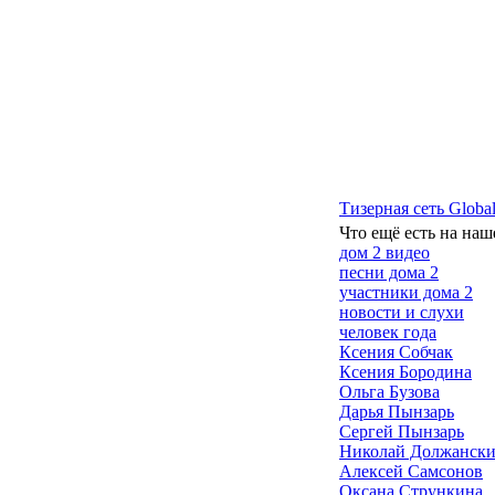
Тизерная сеть Global
Что ещё есть на наш
дом 2 видео
песни дома 2
участники дома 2
новости и слухи
человек года
Ксения Собчак
Ксения Бородина
Ольга Бузова
Дарья Пынзарь
Сергей Пынзарь
Николай Должанск
Алексей Самсонов
Оксана Стрункина