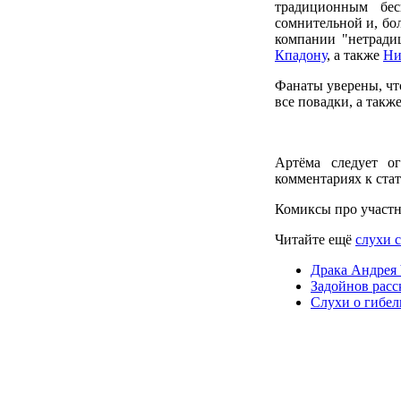
традиционным бе
сомнительной и, бо
компании "нетрад
Кпадону
, а также
Ни
Фанаты уверены, чт
все повадки, а такж
Артёма следует о
комментариях к стат
Комиксы про участ
Читайте ещё
слухи 
Драка Андрея 
Задойнов расс
Слухи о гибел