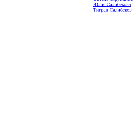
Юлия Салибекова
Тигран Салибеков