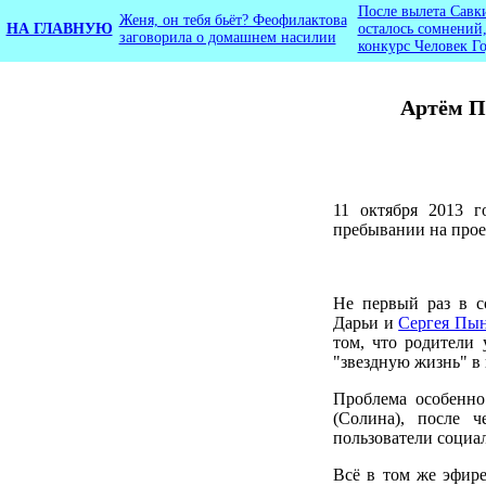
После вылета Савк
Женя, он тебя бьёт? Феофилактова
НА ГЛАВНУЮ
осталось сомнений,
заговорила о домашнем насилии
конкурс Человек Г
Артём П
11 октября 2013 
пребывании на прое
Не первый раз в с
Дарьи и
Сергея Пын
том, что родители 
"звездную жизнь" в 
Проблема особенно
(Солина), после 
пользователи социа
Всё в том же эфире