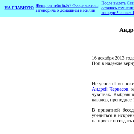
После вылета Сав
Женя, он тебя бьёт? Феофилактова
НА ГЛАВНУЮ
осталось сомнени
заговорила о домашнем насилии
конкурс Человек 
Андр
16 декабря 2013 го
Поп в надежде верн
Не успела Поп поки
Андрей Черкасов
, 
чувствах. Выбравш
кавалер, преподнес
В приватной бесед
убедиться в искрен
на проект и создать