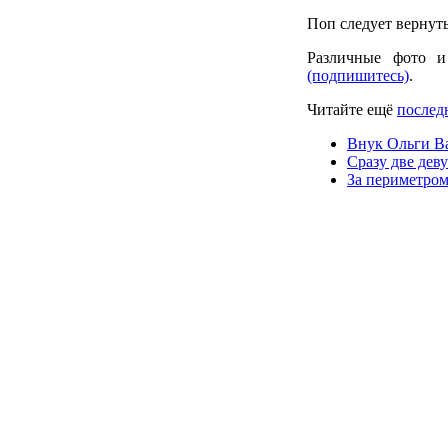
Поп следует вернуть
Различные фото и
(подпишитесь)
.
Читайте ещё
послед
Внук Ольги Ва
Сразу две дев
За периметром