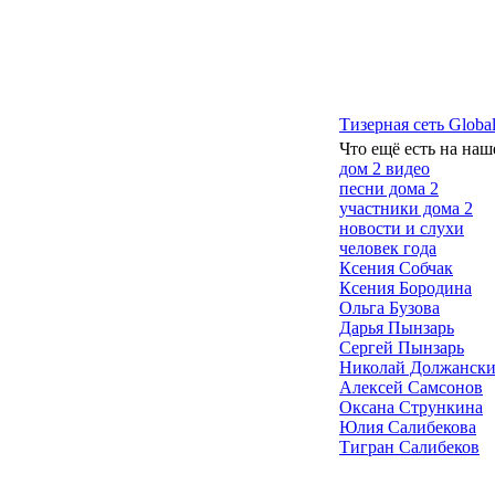
Тизерная сеть Global
Что ещё есть на наш
дом 2 видео
песни дома 2
участники дома 2
новости и слухи
человек года
Ксения Собчак
Ксения Бородина
Ольга Бузова
Дарья Пынзарь
Сергей Пынзарь
Николай Должанск
Алексей Самсонов
Оксана Стрункина
Юлия Салибекова
Тигран Салибеков