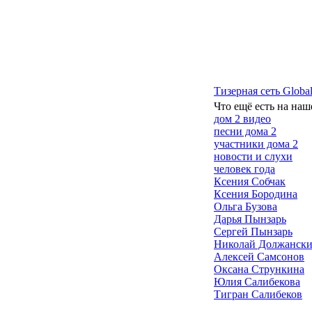
Тизерная сеть Global
Что ещё есть на наш
дом 2 видео
песни дома 2
участники дома 2
новости и слухи
человек года
Ксения Собчак
Ксения Бородина
Ольга Бузова
Дарья Пынзарь
Сергей Пынзарь
Николай Должанск
Алексей Самсонов
Оксана Стрункина
Юлия Салибекова
Тигран Салибеков