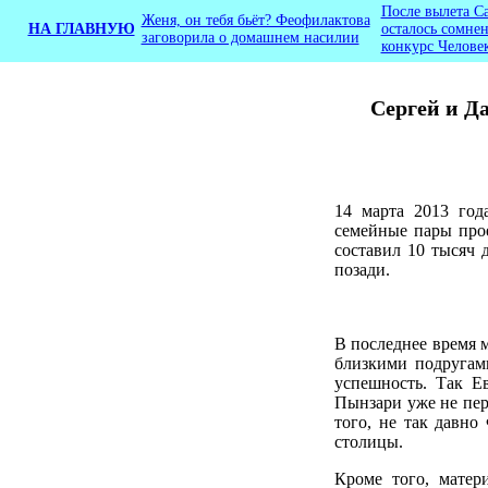
После вылета С
Женя, он тебя бьёт? Феофилактова
НА ГЛАВНУЮ
осталось сомнен
заговорила о домашнем насилии
конкурс Челове
Сергей и Д
14 марта 2013 год
семейные пары про
составил 10 тысяч 
позади.
В последнее время 
близкими подругами
успешность. Так Е
Пынзари уже не пер
того, не так давн
столицы.
Кроме того, матер