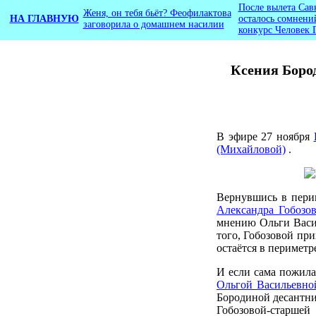
После вылета Сав
Женя, он тебя бьёт? Феофилактова
НА ГЛАВНУЮ
осталось сомнени
заговорила о домашнем насилии
конкурс Человек 
Ксения Бород
В эфире 27 ноября
(Михайловой)
.
Вернувшись в пер
Александра Гобозо
мнению Ольги Васил
того, Гобозовой при
остаётся в периметр
И если сама пожила
Ольгой Васильевно
Бородиной десантни
Гобозовой-старшей