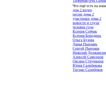
Тизерная сеть Global
Что ещё есть на наш
дом 2 видео
песни дома 2
участники дома 2
новости и слухи
человек года
Ксения Собчак
Ксения Бородина
Ольга Бузова
Дарья Пынзарь
Сергей Пынзарь
Николай Должанск
Алексей Самсонов
Оксана Стрункина
Юлия Салибекова
Тигран Салибеков