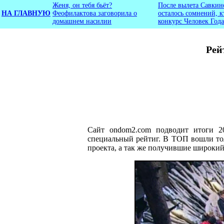
Женя, он тебя бьёт?
После вылета Савкин
НА ГЛАВНУЮ
Феофилактова заговорила о
осталось сомнений, к
домашнем насилии
конкурс Человек Года
Рей
Сайт ondom2.com подводит итоги 20
специальный рейтиг. В ТОП вошли тол
проекта, а так же получившие широкий