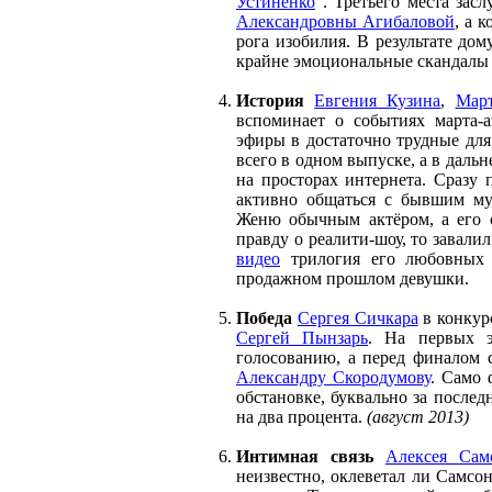
Устиненко
. Третьего места зас
Александровны Агибаловой
, а 
рога изобилия. В результате дом
крайне эмоциональные скандалы
История
Евгения Кузина
,
Мар
вспоминает о событиях марта-а
эфиры в достаточно трудные для
всего в одном выпуске, а в даль
на просторах интернета. Сразу 
активно общаться с бывшим м
Женю обычным актёром, а его с
правду о реалити-шоу, то завал
видео
трилогия его любовных 
продажном прошлом девушки.
Победа
Сергея Сичкара
в конкур
Сергей Пынзарь
. На первых э
голосованию, а перед финалом 
Александру Скородумову
. Само 
обстановке, буквально за послед
на два процента.
(август 2013)
Интимная связь
Алексея Сам
неизвестно, оклеветал ли Самсо