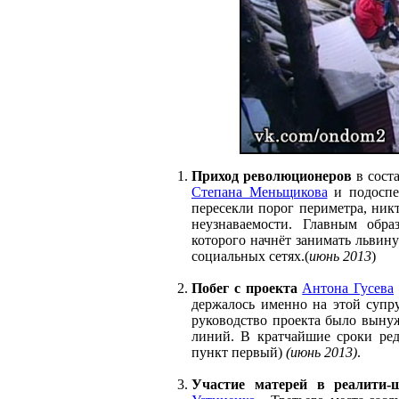
Приход революционеров
в сост
Степана Меньщикова
и подоспе
пересекли порог периметра, ник
неузнаваемости. Главным обр
которого начнёт занимать львин
социальных сетях.(
июнь 2013
)
Побег с проекта
Антона Гусева
держалось именно на этой супр
руководство проекта было выну
линий. В кратчайшие сроки реда
пункт первый)
(июнь 2013)
.
Участие матерей в реалити-