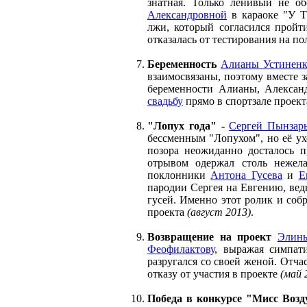
знатная. Только ленивый не о
Александровной
в караоке "У Т
лжи, который согласился пройт
отказалась от тестирования на по
Беременность
Алианы Устинен
взаимосвязаны, поэтому вместе з
беременности Алианы, Александ
свадьбу
прямо в спортзале проект
"Лопух года" -
Сергей Пынзар
бессменным "Лопухом", но её ух
позора неожиданно досталось 
отрывом одержал столь нежел
поклонники
Антона Гусева
и
Е
пародии Сергея на Евгению, вед
гусей. Именно этот ролик и соб
проекта
(август 2013)
.
Возвращение на проект
Элин
Феофилактову
, выражая симпа
разругался со своей женой. Отч
отказу от участия в проекте
(май 
Победа в конкурсе "Мисс Воз