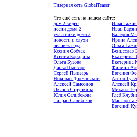
Тизерная сеть GlobalTeaser
Что ещё есть на нашем сайте:
дом 2 видео
Илья Гажие
песни дома 2
Иван Барзи
участники дома 2
Валерия Ма
новости и слухи
Ирина Алек
человек года
Ольга Гажи
Ксения Собчак
Венцеслав 
Ксения Бородина
Екатерина 
Ольга Бузова
Екатерина 
Дарья Пынзарь
Филипп Ал
Сергей Пынзарь
Евгения Фе
Николай Должанский
Антон Гусе
Алексей Самсонов
Алексей Кр
Оксана Стрункина
Михаил Тер
Юлия Салибекова
Глеб Клубн
Тигран Салибеков
Маргарита 
Евгений Ку