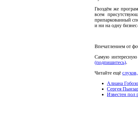
Гвоздём же програм
всем присутствую
припаркованный спо
и ни на одну бизне
Впечатлением от фо
Самую интересную
(подпишитесь)
.
Читайте ещё
слухов,
Алиана Гобозо
Сергея Пынзар
Известен пол 