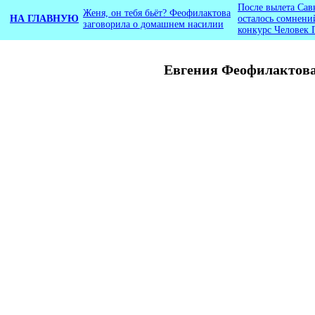
После вылета Сав
Женя, он тебя бьёт? Феофилактова
НА ГЛАВНУЮ
осталось сомнени
заговорила о домашнем насилии
конкурс Человек 
Евгения Феофилактова 