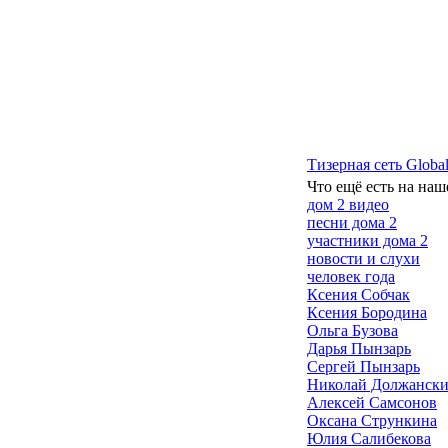
Тизерная сеть Global
Что ещё есть на наш
дом 2 видео
песни дома 2
участники дома 2
новости и слухи
человек года
Ксения Собчак
Ксения Бородина
Ольга Бузова
Дарья Пынзарь
Сергей Пынзарь
Николай Должанск
Алексей Самсонов
Оксана Стрункина
Юлия Салибекова