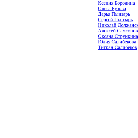
Ксения Бородина
Ольга Бузова
Дарья Пынзарь
Сергей Пынзарь
Николай Должанс
Алексей Самсонов
Оксана Стрункина
Юлия Салибекова
Тигран Салибеков