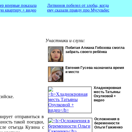
ер впервые показала
Литвинов побелел от злобы, когда
ую квартиру + видео
ему сказали правду про Мусульбес
Участники и слухи:
Побитая Алиана Гобозова смогла
забрать своего ребёнка
Евгения Гусева назначила время
и место
Хладнокровная
месть Татьяны
ийске.
Охулковой +
видео
нирует отправиться в
Осложнения в
ность такой поездки,
беременности
сле отъезда Кузина с
Ольги Гажиенко