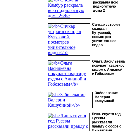
раскрыла всю
подноготную
дома 2
Сичкар устроил
скандал
Кутузовой,
посмотрев
унизительное
видео
Ольга Васильевна
покупает квартиру
рядом с Алианой
и Гобозовым
Заболевание
Валерии
Кашубиной
Лишь спустя год
Гусевы
рассказали
правду о ссоре с
Пынзарями