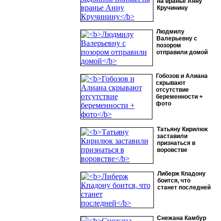
на вранье Анну
Кручинину
Людмилу
Валерьевну с
позором
отправили домой
Гобозов и Алиана
скрывают
отсутствие
беременности +
фото
Татьяну Кирилюк
заставили
признаться в
воровстве
Либерж Кпадону
боится, что
станет последней
Снежана Камбур