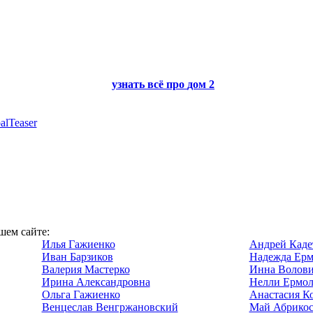
узнать всё про
дом 2
alTeaser
шем сайте:
Илья Гажиенко
Андрей Каде
Иван Барзиков
Надежда Ерм
Валерия Мастерко
Инна Волови
Ирина Александровна
Нелли Ермол
Ольга Гажиенко
Анастасия К
Венцеслав Венгржановский
Май Абрикос