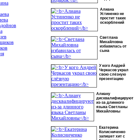
вина
Алиана
аева
Устиненко не
простит таких
иева
оскорблений
адойнов
а
цев
Светлана
ьщиков
Михайловна
избавилась от
яков
сына
ня
У кого Андрей
Черкасов украл
свою слёзную
презентацию
Алиану
дисквалифицируют
из-за длинного
языка Светланы
Михайловны
Екатерина
Колисниченко
запишет хит с