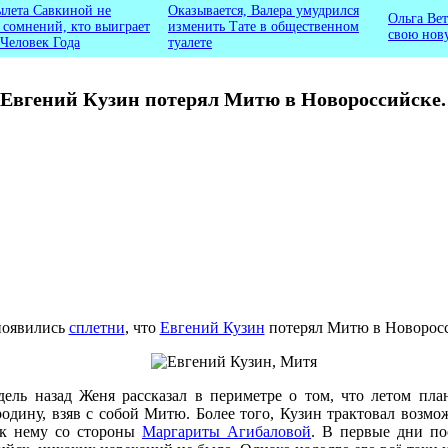
ылета Савкиной не
Оказывается, Валера умудрился
Ольга Вет
ь сомнений, кто выиграет
изменить Тате в общественном
свою нов
 Человек Года
туалете
Евгений Кузин потерял Митю в Новороссийске.
появились
сплетни
, что
Евгений Кузин
потерял Митю в Новоросс
дель назад Женя рассказал в периметре о том, что летом пла
одину, взяв с собой Митю. Более того, Кузин трактовал возмож
 к нему со стороны
Маргариты Агибаловой
. В первые дни по