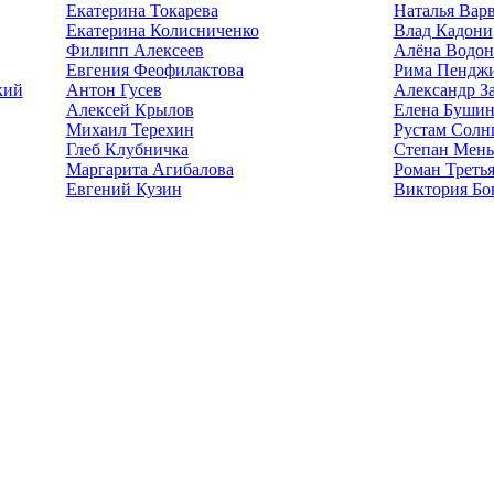
Екатерина Токарева
Наталья Вар
Екатерина Колисниченко
Влад Кадони
Филипп Алексеев
Алёна Водон
Евгения Феофилактова
Рима Пендж
кий
Антон Гусев
Александр З
Алексей Крылов
Елена Бушин
Михаил Терехин
Рустам Солн
Глеб Клубничка
Степан Мен
Маргарита Агибалова
Роман Треть
Евгений Кузин
Виктория Бо