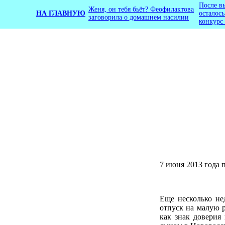
После в
Женя, он тебя бьёт? Феофилактова
НА ГЛАВНУЮ
осталос
заговорила о домашнем насилии
конкурс
7 июня 2013 года 
Еще несколько не
отпуск на малую р
как знак доверия