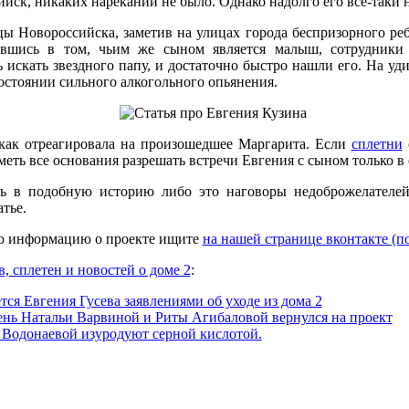
йск, никаких нареканий не было. Однако надолго его всё-таки н
ы Новороссийска, заметив на улицах города беспризорного ре
авшись в том, чьим же сыном является малыш, сотрудники
 искать звездного папу, и достаточно быстро нашли его. На уд
состоянии сильного алкогольного опьянения.
 как отреагировала на произошедшее Маргарита. Если
сплетни
меть все основания разрешать встречи Евгения с сыном только в
ть в подобную историю либо это наговоры недоброжелателе
тье.
ю информацию о проекте ищите
на нашей странице вконтакте (п
в, сплетен и новостей о доме 2
:
тся Евгения Гусева заявлениями об уходе из дома 2
нь Натальи Варвиной и Риты Агибаловой вернулся на проект
Водонаевой изуродуют серной кислотой.