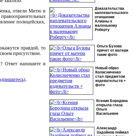
е хватило.
Доказательства
бенка, отвели Митю в
наплевательского
 правоохранительных
отношения
ивление полицейских,
Алианы к
маленькому
Роберту
Ольга Бузова
окажутся правдой, то
прячет от матери
 своем присутствии.
такие фото
й? Ответ напишите в
Новый образ
Колисниченко
стал предметом
одпишитесь)
.
издевательств +
фото
Ксения Бородина
открыла глаза
Ольге
Васильевне
Александр
Задойнов поймал