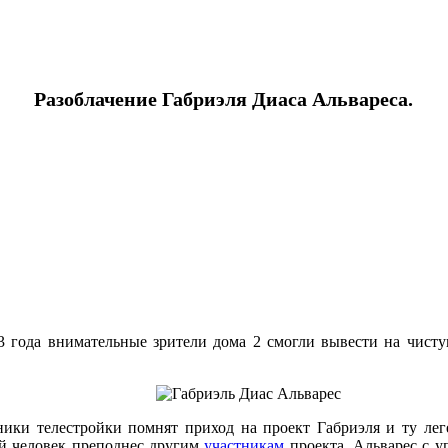
Разоблачение Габриэля Диаса Альвареса.
13 года внимательные зрители дома 2 смогли вывести на чист
ики телестройки помнят приход на проект Габриэля и ту лег
й человек преподнес другим
участникам
проекта. Альварес с у