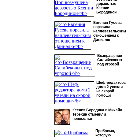
дерзостью
Ксении
Бородиной
Евгения Гусева
поразила
наплевательским
отношением к
Даниэлю
Возвращение
Салибековых
под угрозой
Шеф-редактора
дома 2 увезли
на скорой
помощи
Ксения Бородина и Михайл
Терёхин отменили
новоселье
Проблема,
которую