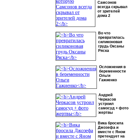
Самсонов
всегда скрывал
от зрителей
дома 2
Во что
превратилась
силиконовая
грудь Оксаны
Ряска
Осложнения в
беременности
Ольги
Гажиенко
Андрей
Черкасов
устроил
самосуд + фото
жертвы
Вика бросила
Джозефа и
вместе с Яном
претендует на