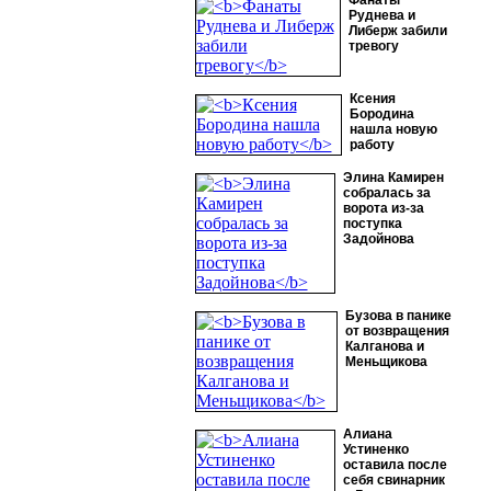
Фанаты
Руднева и
Либерж забили
тревогу
Ксения
Бородина
нашла новую
работу
Элина Камирен
собралась за
ворота из-за
поступка
Задойнова
Бузова в панике
от возвращения
Калганова и
Меньщикова
Алиана
Устиненко
оставила после
себя свинарник