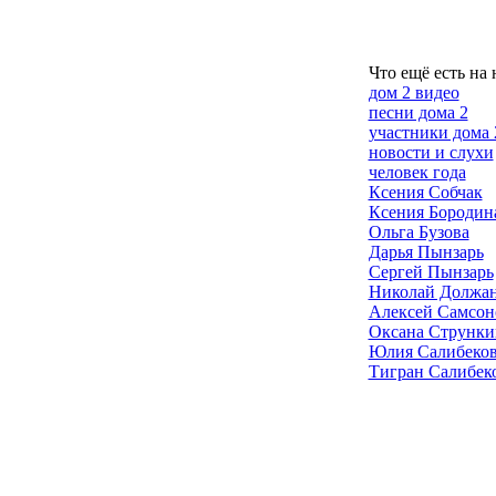
Что ещё есть на 
дом 2 видео
песни дома 2
участники дома 
новости и слухи
человек года
Ксения Собчак
Ксения Бородин
Ольга Бузова
Дарья Пынзарь
Сергей Пынзарь
Николай Должа
Алексей Самсон
Оксана Струнки
Юлия Салибеко
Тигран Салибек