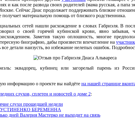
нях и как после развода своих родителей (мама русская, а папа 
Москве. Сейчас Диас продолжает поддерживать близкие отношени
не получает материальную помощь от близкого родственника.
оциальных сетей нашли расхождение в словах Габриэля. В по
оворил о своей горячей кубинской крови, явно забывая, 
оисхождением. Заметив такую оплошность, многие предполо
тересную биографию, дабы произвести впечатление на
участник
ь все детали наизусть, во избежание нелепых ошибок. Подробнос
риэль: эквадорец, кубинец или загорелый парень из Росс
ую информацию о проекте вы найдёте
на нашей странице вконт
ледних слухов, сплетен и новостей о доме 2
:
ячие слухи прошедшей недели
УСТИНЕНКО БЕРЕМЕННА
ько дней Валерия Мастерко не выходит на связь