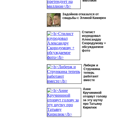
миллион
Задойнов отказался от
свадьбы с Элиной Камирен
Стилист
изуродовал
Александру
Скородумову +
обсуждаемое
фото
Либерж и
Стрункина
теперь
работают
вместе
Анне
Кручининой
оторвут голову
за эту шутку
про Татьяну
Кирилюк