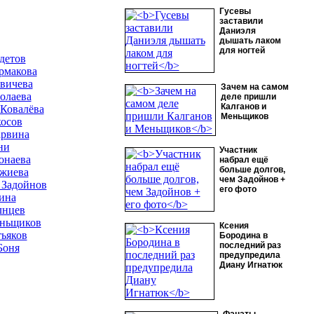
Гусевы
заставили
Даниэля
дышать лаком
для ногтей
детов
рмакова
вичева
Зачем на самом
олаева
деле пришли
Калганов и
 Ковалёва
Меньщиков
осов
арвина
ни
Участник
онаева
набрал ещё
больше долгов,
жиева
чем Задойнов +
 Задойнов
его фото
ина
лнцев
ньщиков
Ксения
тьяков
Бородина в
последний раз
Боня
предупредила
Диану Игнатюк