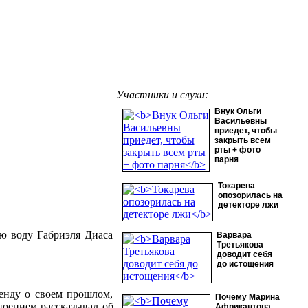
Участники и слухи:
Внук Ольги
Васильевны
приедет, чтобы
закрыть всем
рты + фото
парня
Токарева
опозорилась на
детекторе лжи
ую воду Габриэля Диаса
Варвара
Третьякова
доводит себя
до истощения
енду о своем прошлом,
Почему Марина
поением рассказывал об
Африкантова