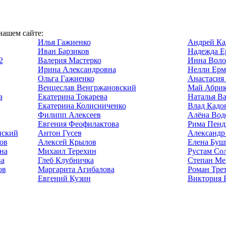
нашем сайте:
Илья Гажиенко
Андрей Ка
Иван Барзиков
Надежда Е
2
Валерия Мастерко
Инна Воло
Ирина Александровна
Нелли Ерм
Ольга Гажиенко
Анастасия
Венцеслав Венгржановский
Май Абрик
а
Екатерина Токарева
Наталья В
Екатерина Колисниченко
Влад Кадо
Филипп Алексеев
Алёна Вод
Евгения Феофилактова
Рима Пенд
нский
Антон Гусев
Александр
ов
Алексей Крылов
Елена Буш
на
Михаил Терехин
Рустам Со
ва
Глеб Клубничка
Степан Ме
ов
Маргарита Агибалова
Роман Тре
Евгений Кузин
Виктория 