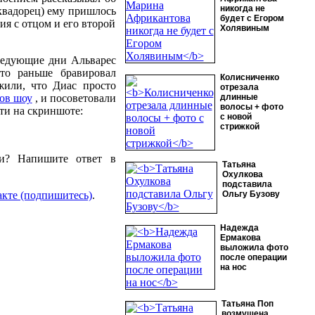
никогда не
эквадорец) ему пришлось
будет с Егором
я с отцом и его второй
Холявиным
следующие дни Альварес
что раньше бравировал
Колисниченко
жили, что Диас просто
отрезала
ов шоу
, и посоветовали
длинные
волосы + фото
ти на скриншоте:
с новой
стрижкой
ии? Напишите ответ в
Татьяна
Охулкова
подставила
акте (подпишитесь)
.
Ольгу Бузову
Надежда
Ермакова
выложила фото
после операции
на нос
Татьяна Поп
возмущена