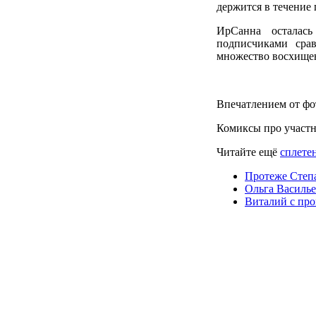
держится в течение 
ИрСанна осталас
подписчиками срав
множество восхище
Впечатлением от фо
Комиксы про участ
Читайте ещё
сплетен
Протеже Степа
Ольга Василье
Виталий с пр