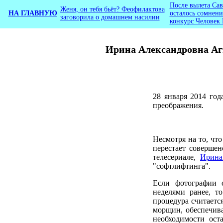
После вылета Са
Женя, он тебя бьёт? Феофилактова
НА ГЛАВНУЮ
осталось сомнени
заговорила о домашнем насилии
конкурс Человек 
Ирина Александровна Аги
28 января 2014 го
преображения.
Несмотря на то, чт
перестает совершен
телесериале,
Ирина
"софтлифтинга".
Если фотографии 
неделями ранее, т
процедура считаетс
морщин, обеспечива
необходимости оста