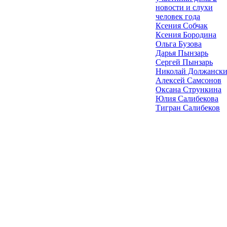
новости и слухи
человек года
Ксения Собчак
Ксения Бородина
Ольга Бузова
Дарья Пынзарь
Сергей Пынзарь
Николай Должанск
Алексей Самсонов
Оксана Стрункина
Юлия Салибекова
Тигран Салибеков