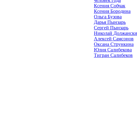
человек года
Ксения Собчак
Ксения Бородина
Ольга Бузова
Дарья Пынзарь
Сергей Пынзарь
Николай Должанск
Алексей Самсонов
Оксана Стрункина
Юлия Салибекова
Тигран Салибеков