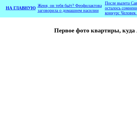
После вылета Са
Женя, он тебя бьёт? Феофилактова
НА ГЛАВНУЮ
осталось сомнени
заговорила о домашнем насилии
конкурс Человек
Первое фото квартиры, куда 