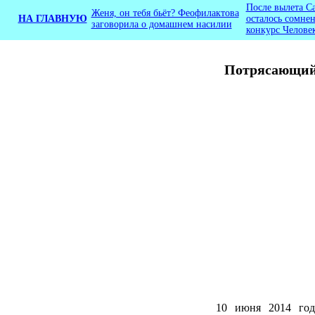
После вылета С
Женя, он тебя бьёт? Феофилактова
НА ГЛАВНУЮ
осталось сомнен
заговорила о домашнем насилии
конкурс Челове
Потрясающий 
10 июня 2014 го