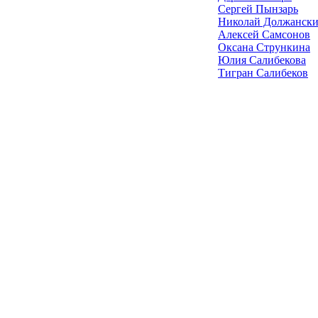
Сергей Пынзарь
Николай Должанск
Алексей Самсонов
Оксана Стрункина
Юлия Салибекова
Тигран Салибеков