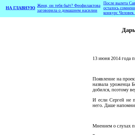
После вылета Са
Женя, он тебя бьёт? Феофилактова
НА ГЛАВНУЮ
осталось сомнени
заговорила о домашнем насилии
конкурс Человек
Дарь
13 июня 2014 года
Появление на проек
назвала уроженца Б
добился, поэтому ве
И если Сергей не 
него. Даше напомнил
Мнением о слухах п