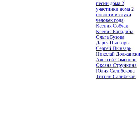
песни дома 2
участники дома 2
новости и слухи
человек года
Ксения Собчак
Ксения Бородина
Ольга Бузова
Дарья Пынзарь
Сергей Пынзарь
Николай Должанск
Алексей Самсонов
Оксана Стрункина
Юлия Салибекова
Тигран Салибеков