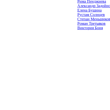
Рима Пенджиева
Александр Задойн
Елена Бушина
Рустам Солнцев
Степан Меньщико
Роман Третьяков
Виктория Боня