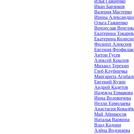
Илья Гажиенко
Иван Барзиков
Валерия Мастерко
Ирина Александро
Ольга Гажиенко
Венцеслав Венгрж
Екатерина Токарев
Екатерина Колисн
Филипп Алексеев
Евгения Феофилак
Антон Гусев
Алексей Крылов
Михаил Терехин
Глеб Клубничка
Маргарита Агибал
Евгений Кузин
Андрей Кадетов
Надежда Ермакова
Инна Воловичева
Нелли Ермолаева
Анастасия Ковалёв
Май Абрикосов
Наталья Варвина
Влад Кадони
Алёна Водонаева