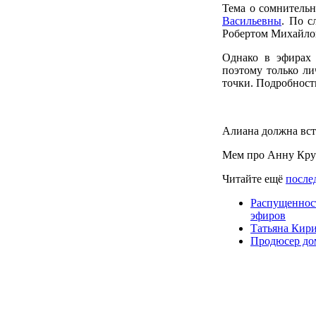
Тема о сомнитель
Васильевны
. По с
Робертом Михайлов
Однако в эфирах
поэтому только ли
точки. Подробност
Алиана должна вст
Мем про Анну Кру
Читайте ещё
после
Распущеннос
эфиров
Татьяна Кири
Продюсер дом