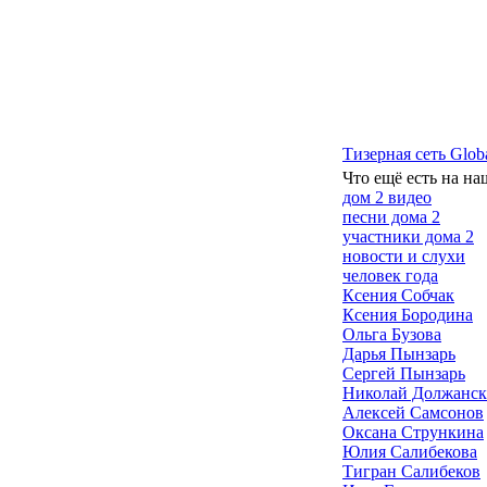
Тизерная сеть Glob
Что ещё есть на на
дом 2 видео
песни дома 2
участники дома 2
новости и слухи
человек года
Ксения Собчак
Ксения Бородина
Ольга Бузова
Дарья Пынзарь
Сергей Пынзарь
Николай Должанс
Алексей Самсонов
Оксана Стрункина
Юлия Салибекова
Тигран Салибеков