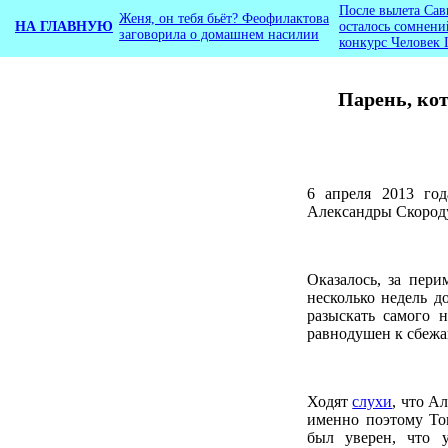
После вылета Сав
Женя, он тебя бьёт? Феофилактова
НА ГЛАВНУЮ
осталось сомнени
заговорила о домашнем насилии
конкурс Человек 
Парень, ко
6 апреля 2013 го
Александры Скороду
Оказалось, за пери
несколько недель 
разыскать самого 
равнодушен к сбежа
Ходят
слухи
, что А
именно поэтому То
был уверен, что 