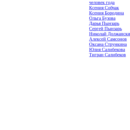
человек года
Ксения Собчак
Ксения Бородина
Ольга Бузова
Дарья Пынзарь
Сергей Пынзарь
Николай Должанск
Алексей Самсонов
Оксана Стрункина
Юлия Салибекова
Тигран Салибеков