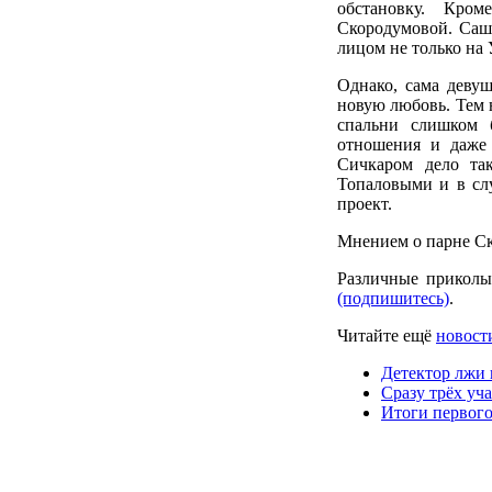
обстановку. Кром
Скородумовой. Саша
лицом не только на 
Однако, сама девуш
новую любовь. Тем 
спальни слишком б
отношения и даже 
Сичкаром дело та
Топаловыми и в сл
проект.
Мнением о парне Ск
Различные приколы
(подпишитесь)
.
Читайте ещё
новости
Детектор лжи 
Сразу трёх уч
Итоги первого