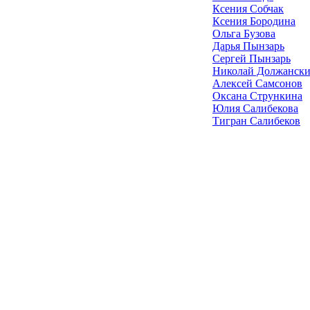
Ксения Собчак
Ксения Бородина
Ольга Бузова
Дарья Пынзарь
Сергей Пынзарь
Николай Должанск
Алексей Самсонов
Оксана Стрункина
Юлия Салибекова
Тигран Салибеков