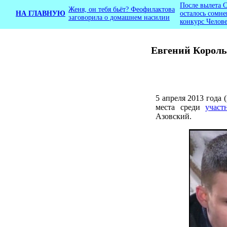
После вылета 
Женя, он тебя бьёт? Феофилактова
НА ГЛАВНУЮ
осталось сомне
заговорила о домашнем насилии
конкурс Челове
Евгений Король
5 апреля 2013 года 
места среди
участ
Азовский.