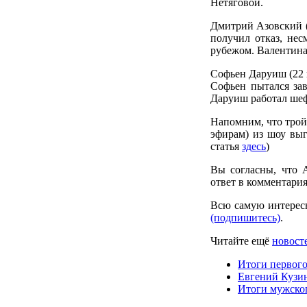
Нетяговой.
Дмитрий Азовский (
получил отказ, нес
рубежом. Валентина
Софьен Даруиш (22 г
Софьен пытался зав
Даруиш работал шеф-
Напомним, что тройн
эфирам) из шоу выг
статья
здесь
)
Вы согласны, что 
ответ в комментария
Всю самую интерес
(подпишитесь)
.
Читайте ещё
новосте
Итоги первого
Евгений Кузин
Итоги мужског