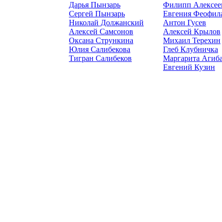
Дарья Пынзарь
Филипп Алексее
Сергей Пынзарь
Евгения Феофил
Николай Должанский
Антон Гусев
Алексей Самсонов
Алексей Крылов
Оксана Стрункина
Михаил Терехин
Юлия Салибекова
Глеб Клубничка
Тигран Салибеков
Маргарита Агиб
Евгений Кузин