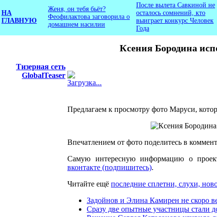
После вылета Савкиной не
Женя, он тебя бьёт?
НА
осталось сомнений, кто
Феофилактова заговорила о
ГЛАВНУЮ
выиграет конкурс Человек
домашнем насилии
Года
Ксения Бородина исп
Тизерная сеть
GlobalTeaser
Загрузка...
Предлагаем к просмотру фото Маруси, кото
Впечатлением от фото поделитесь в коммент
Самую интересную информацию о прое
вконтакте (подпишитесь)
.
Читайте ещё
последние сплетни, слухи, ново
Задойнов и Элина Камирен не скоро в
Сразу две опытные участницы стали д