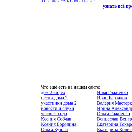
Тизерная сеть GlobalTeaser
узнать всё п
Что ещё есть на нашем сайте:
дом 2 видео
Илья Гажиенко
песни дома 2
Иван Барзиков
участники дома 2
Валерия Мастерк
новости и слухи
Ирина Александ
человек года
Ольга Гажиенко
Ксения Собчак
Венцеслав Венг
Ксения Бородина
Екатерина Токар
Ольга Бузова
Екатерина Коли