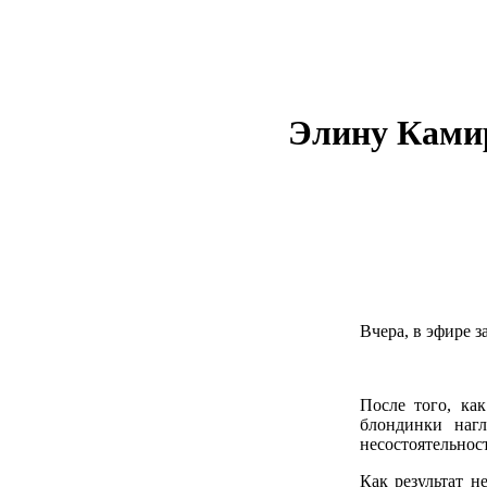
Элину Камир
Вчера, в эфире з
После того, ка
блондинки наг
несостоятельнос
Как результат н