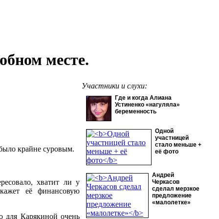
обном месте.
Участники и слухи:
Где и когда Алиана
Устиненко «нагуляла»
беременность
Одной
участницей
стало меньше +
было крайне суровым.
её фото
Андрей
ресовало, хватит ли у
Черкасов
сделал мерзкое
окажет её финансовую
предложение
«малолетке»
ло для Карякиной очень