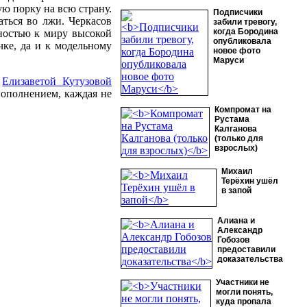
ю порку на всю страну.
Подписчики
аться во лжи. Черкасов
забили тревогу,
когда Бородина
ностью к миру высокой
опубликовала
чке, да и к модельному
новое фото
Маруси
с
Елизаветой Кутузовой
пополнением, каждая не
Компромат на
Рустама
Калганова
(только для
взрослых)
Михаил
Терёхин ушёл
в запой
Алиана и
Александр
Гобозов
предоставили
доказательства
Участники не
могли понять,
куда пропала