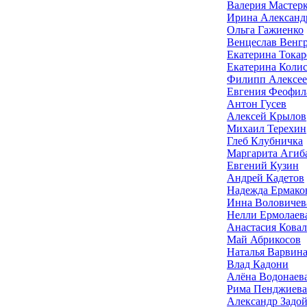
Валерия Мастер
Ирина Александ
Ольга Гажиенко
Венцеслав Венг
Екатерина Токар
Екатерина Коли
Филипп Алексее
Евгения Феофил
Антон Гусев
Алексей Крылов
Михаил Терехин
Глеб Клубничка
Маргарита Агиб
Евгений Кузин
Андрей Кадетов
Надежда Ермако
Инна Воловичев
Нелли Ермолаев
Анастасия Ковал
Май Абрикосов
Наталья Варвин
Влад Кадони
Алёна Водонаев
Рима Пенджиева
Александр Задо