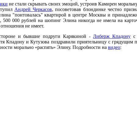
ики
не стали скрывать своих эмоций, устроив Камирен моральну
ступил
Андрей Черкасов
, посоветовав блондинке честно призн
Элина "понтовалась" квартирой в центре Москвы и принадлеж
, 500 000 рублей на шопинг Элина никогда не имела на карто
 отношения не имеет.
 стороне и бывшие подруги Карякиной -
Либерж Кпадону
отя Кпадону и Кутузова поздравили приятельницу с грядущим 
ности морально «распять» Элину. Подробности на
видео
: