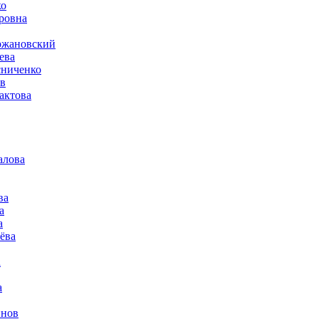
ко
ровна
ржановский
ева
сниченко
в
актова
алова
ва
а
а
ёва
а
а
йнов