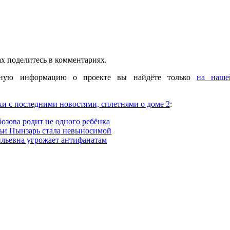
х поделитесь в комментариях.
сную информацию о проекте вы найдёте только
на наше
хи с последними новостями, сплетнями о доме 2
:
озова родит не одного ребёнка
ьи Пынзарь стала невыносимой
ильевна угрожает антифанатам