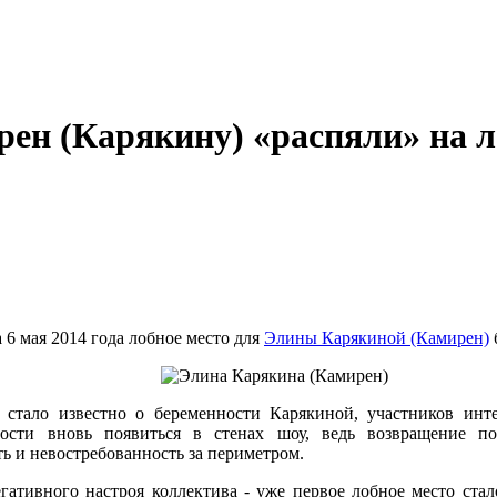
ен (Карякину) «распяли» на л
а 6 мая 2014 года лобное место для
Элины Карякиной (Камирен)
к стало известно о беременности Карякиной, участников инте
лости вновь появиться в стенах шоу, ведь возвращение п
ть и невостребованность за периметром.
егативного настроя коллектива - уже первое лобное место ста