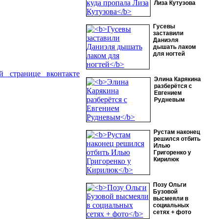
Лиза Кутузова
Гусевы
заставили
Даниэля
дышать лаком
для ногтей
й странице вконтакте
Элина Карякина
разберётся с
Евгением
Рудневым
Рустам наконец
решился отбить
Илью
Григоренко у
Кирилюк
Позу Ольги
Бузовой
высмеяли в
социальных
сетях + фото