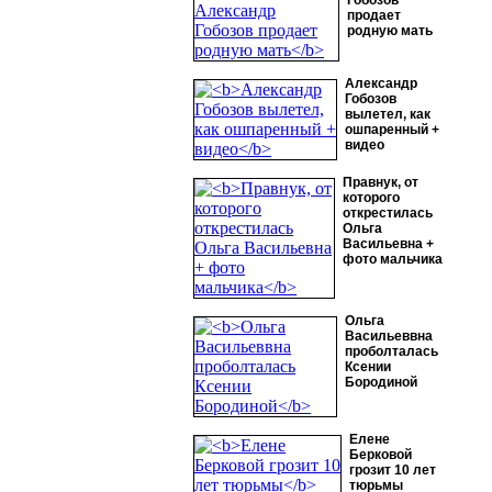
Гобозов
продает
родную мать
Александр
Гобозов
вылетел, как
ошпаренный +
видео
Правнук, от
которого
открестилась
Ольга
Васильевна +
фото мальчика
Ольга
Васильеввна
проболталась
Ксении
Бородиной
Елене
Берковой
грозит 10 лет
тюрьмы