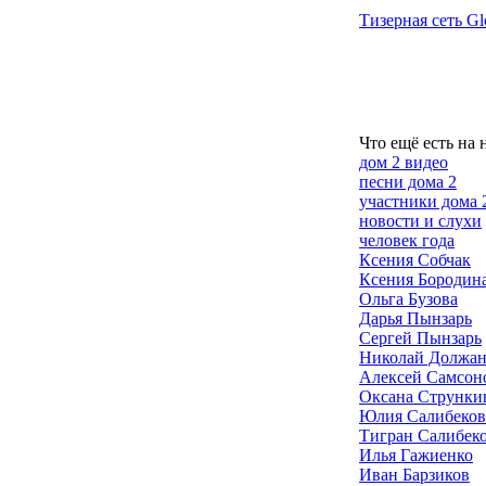
Тизерная сеть Gl
Что ещё есть на 
дом 2 видео
песни дома 2
участники дома 
новости и слухи
человек года
Ксения Собчак
Ксения Бородин
Ольга Бузова
Дарья Пынзарь
Сергей Пынзарь
Николай Должа
Алексей Самсон
Оксана Струнки
Юлия Салибеков
Тигран Салибек
Илья Гажиенко
Иван Барзиков