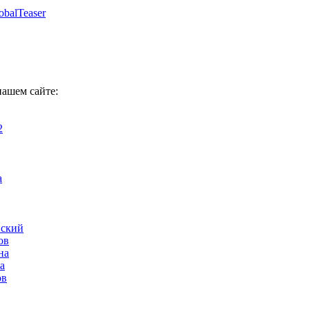
obalTeaser
нашем сайте:
2
а
нский
ов
на
а
ов