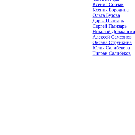
Ксения Собчак
Ксения Бородина
Ольга Бузова
Дарья Пынзарь
Сергей Пынзарь
Николай Должанск
Алексей Самсонов
Оксана Стрункина
Юлия Салибекова
Тигран Салибеков