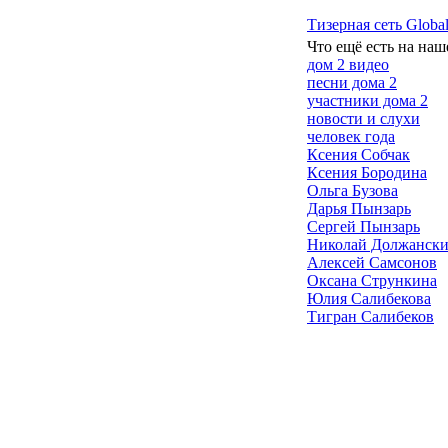
Тизерная сеть Global
Что ещё есть на наш
дом 2 видео
песни дома 2
участники дома 2
новости и слухи
человек года
Ксения Собчак
Ксения Бородина
Ольга Бузова
Дарья Пынзарь
Сергей Пынзарь
Николай Должанск
Алексей Самсонов
Оксана Стрункина
Юлия Салибекова
Тигран Салибеков