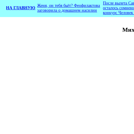
После вылета Са
Женя, он тебя бьёт? Феофилактова
НА ГЛАВНУЮ
осталось сомнен
заговорила о домашнем насилии
конкурс Человек
Мих