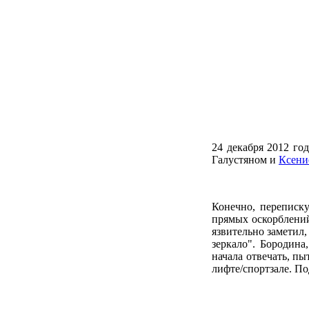
24 декабря 2012 го
Галустяном и
Ксени
Конечно, переписк
прямых оскорблений
язвительно заметил,
зеркало". Бородина
начала отвечать, пы
лифте/спортзале. По